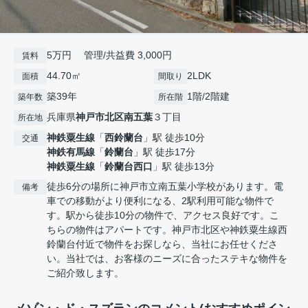
5万円 管理/共益費 3,000円
賃料
44.70㎡
2LDK
面積
間取り
築39年
1階/2階建
築年数
所在階
兵庫県
神戸市北区
南五葉
３丁目
所在地
神鉄粟生線
「
西鈴蘭台
」駅 徒歩10分
交通
神鉄有馬線
「
鈴蘭台
」駅 徒歩17分
神鉄粟生線
「
鈴蘭台西口
」駅 徒歩13分
徒歩6分の場所に神戸市立南五葉小学校があります。電
備考
車での移動がより便利になる、2駅利用可能な物件で
す。駅から徒歩10分の物件で、アクセス良好です。こ
ちらの物件はアパートです。神戸市北区や神鉄粟生線西
鈴蘭台付近で物件をお探しなら、当社にお任せくださ
い。当社では、お客様のニーズに合ったステキな物件を
ご紹介致します。