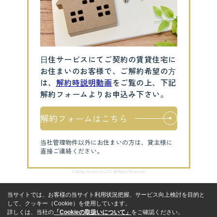
⽇住サービスにてご契約の賃貸住宅に
お住まいのお客様で、ご解約希望の⽅
は、
解約時説明動画
をご覧の上、下記
解約フォームよりお申込み下さい。
解約フォームはこちら
当社管理物件以外にお住まいの方は、貸主様に
直接ご連絡ください。
© Nichiju Service Co.,LTD. All Rights Reserved.
当サイトでは、お客様の当サイト利用状況把握、サービス向上検討を目的と
して、クッキー（Cookie）を使用しています。
詳しくは、当社の
「Cookieの取扱いについて」
をご確認ください。