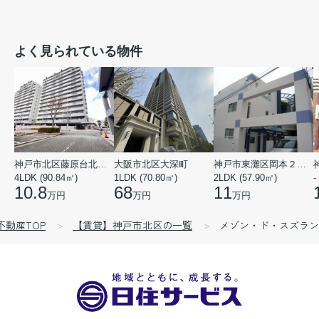
よく見られている物件
神戸市北区藤原台北町５丁目
大阪市北区大深町
神戸市東灘区岡本２丁目
4LDK (90.84㎡)
1LDK (70.80㎡)
2LDK (57.90㎡)
-
10.8
68
11
万円
万円
万円
不動産TOP
【賃貸】神戸市北区の一覧
メゾン・ド・スズラン