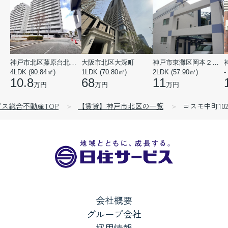
神戸市北区藤原台北町５丁目
大阪市北区大深町
神戸市東灘区岡本２丁目
4LDK (90.84㎡)
1LDK (70.80㎡)
2LDK (57.90㎡)
-
10.8
68
11
万円
万円
万円
゙ス総合不動産TOP
【賃貸】神戸市北区の一覧
コスモ中町102
会社概要
グループ会社
採用情報