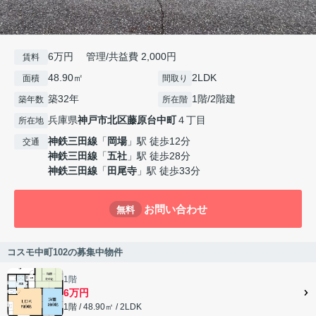
6万円 管理/共益費 2,000円
賃料
48.90㎡
2LDK
面積
間取り
築32年
1階/2階建
築年数
所在階
兵庫県
神戸市北区
藤原台中町
４丁目
所在地
神鉄三田線
「
岡場
」駅 徒歩12分
交通
神鉄三田線
「
五社
」駅 徒歩28分
神鉄三田線
「
田尾寺
」駅 徒歩33分
お問い合わせ
無料
コスモ中町102の募集中物件
1階
6万円
1階 / 48.90㎡ / 2LDK