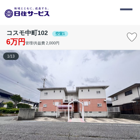
コスモ中町102
空室1
6万円
管理/共益費 2,000円
1
/
13