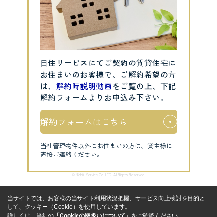
⽇住サービスにてご契約の賃貸住宅に
お住まいのお客様で、ご解約希望の⽅
は、
解約時説明動画
をご覧の上、下記
解約フォームよりお申込み下さい。
解約フォームはこちら
当社管理物件以外にお住まいの方は、貸主様に
直接ご連絡ください。
© Nichiju Service Co.,LTD. All Rights Reserved.
当サイトでは、お客様の当サイト利用状況把握、サービス向上検討を目的と
して、クッキー（Cookie）を使用しています。
詳しくは、当社の
「Cookieの取扱いについて」
をご確認ください。