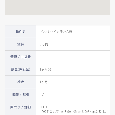
物件名
ドルミハイツ垂水A棟
賃料
8万円
管理 / 共益費
-
敷金(保証金)
1ヶ月(-)
礼金
1ヶ月
償却 / 敷引
- / -
間取り / 詳細
3LDK
LDK 11.3帖
/
和室 8.0帖
/
和室 6.0帖
/
洋室 5.1帖