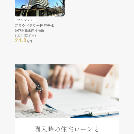
マンション
プラウドタワー神戸垂水
神戸市垂水区神田町
3LDK (83.71㎡)
24.8
万円
購入時の住宅ローンと