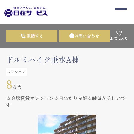
電話する
お問い合わせ
お気に入り
ドルミハイツ垂水A棟
マンション
8
万円
☆分譲賃貸マンション☆日当たり良好☆眺望が美しいで
す