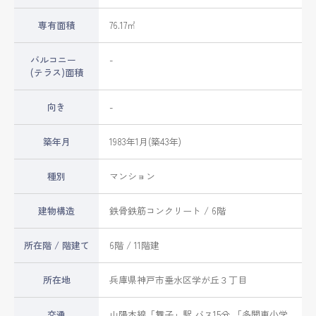
専有面積
76.17㎡
バルコニー
-
(テラス)面積
向き
-
築年月
1983年1月(築43年)
種別
マンション
建物構造
鉄骨鉄筋コンクリート / 6階
所在階 / 階建て
6階 / 11階建
所在地
兵庫県
神戸市垂水区
学が丘
３丁目
交通
山陽本線
「
舞子
」駅 バス15分 「多聞東小学