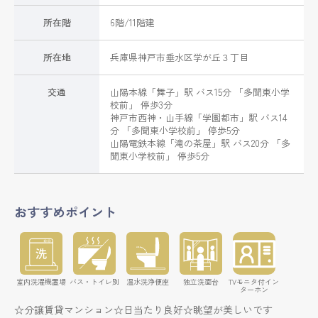
所在階
6階/11階建
所在地
兵庫県
神戸市垂水区
学が丘
３丁目
交通
山陽本線
「
舞子
」駅 バス15分 「多聞東小学
校前」 停歩3分
神戸市西神・山手線
「
学園都市
」駅 バス14
分 「多聞東小学校前」 停歩5分
山陽電鉄本線
「
滝の茶屋
」駅 バス20分 「多
聞東小学校前」 停歩5分
おすすめポイント
室内洗濯機置場
バス・トイレ別
温水洗浄便座
独立洗面台
TVモニタ付イン
ターホン
☆分譲賃貸マンション☆日当たり良好☆眺望が美しいです