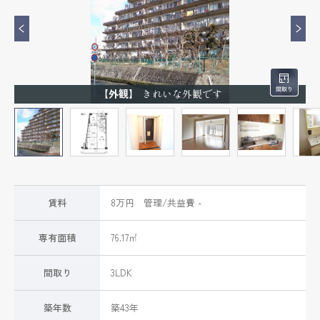
【外観】
きれいな外観です
賃料
8万円 管理/共益費 -
専有面積
76.17㎡
間取り
3LDK
築年数
築43年