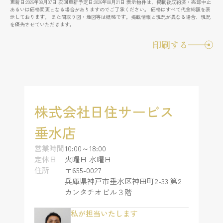
更新日:2026年08月07日 次回更新予定日:2026年08月21日 表示物件は、掲載後成約済・売却中止
あるいは価格変更となる場合がありますのでご了承ください。 価格はすべて代金総額を表
示しております。 また間取り図・地図等は概略です。掲載情報と現況が異なる場合、現況
を優先させていただきます。
印刷する
株式会社日住サービス
垂水店
営業時間
10:00～18:00
定休日
火曜日 水曜日
住所
〒655-0027
兵庫県神戸市垂水区神田町2-33 第2
カンタチオビル３階
私が担当いたします