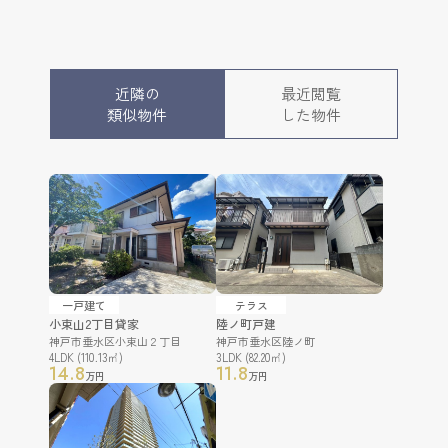
近隣の
最近閲覧
類似物件
した物件
一戸建て
テラス
小束山2丁目貸家
陸ノ町戸建
神戸市垂水区小束山２丁目
神戸市垂水区陸ノ町
4LDK (110.13㎡)
3LDK (82.20㎡)
14.8
11.8
万円
万円