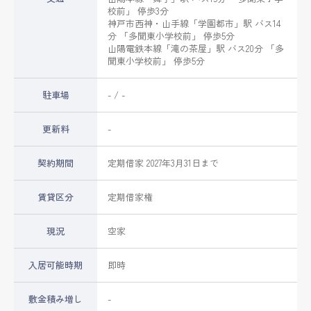
校前」 停歩3分
神戸市西神・山手線
「
学園都市
」駅 バス14
分 「多聞東小学校前」 停歩5分
山陽電鉄本線
「
滝の茶屋
」駅 バス20分 「多
聞東小学校前」 停歩5分
駐車場
- / -
更新料
-
契約期間
定期借家 2027年3月31日まで
賃貸区分
定期借家権
現況
空家
入居可能時期
即時
敷金積み増し
-