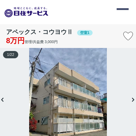
アペックス・コウヨウⅡ
空室1
8万円
管理/共益費 3,000円
1
/
22