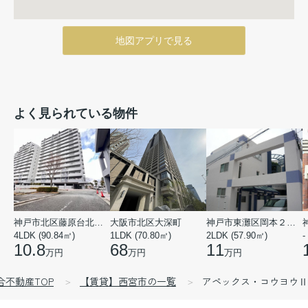
地図アプリで見る
よく見られている物件
神戸市北区藤原台北町５丁目
大阪市北区大深町
神戸市東灘区岡本２丁目
4LDK (90.84㎡)
1LDK (70.80㎡)
2LDK (57.90㎡)
-
10.8
68
11
万円
万円
万円
合不動産TOP
【賃貸】西宮市の一覧
アペックス・コウヨウⅡ