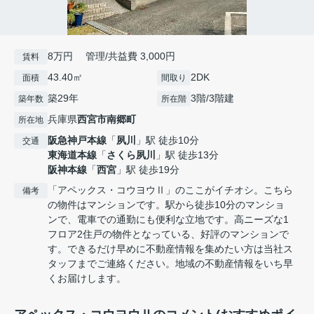
8万円 管理/共益費 3,000円
賃料
43.40㎡
2DK
面積
間取り
築29年
3階/3階建
築年数
所在階
兵庫県
西宮市
南郷町
所在地
阪急神戸本線
「
夙川
」駅 徒歩10分
交通
東海道本線
「
さくら夙川
」駅 徒歩13分
阪神本線
「
西宮
」駅 徒歩19分
「アペックス・コウヨウⅡ」のここがイチオシ。こちら
備考
の物件はマンションです。駅から徒歩10分のマンショ
ンで、電車での通勤にも便利な立地です。高ニーズな1
フロア2住戸の物件となっている、好評のマンションで
す。できるだけ早めに不動産情報を集めたい方は当社ス
タッフまでご連絡ください。地域の不動産情報をいち早
くお届けします。