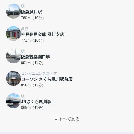
駅
阪急夙川駅
760ｍ（10分）
銀行
神戸信用金庫 夙川支店
771ｍ（10分）
駅
阪急苦楽園口駅
801ｍ（11分）
コンビニエンスストア
ローソン さくら夙川駅前店
856ｍ（11分）
駅
JRさくら夙川駅
865ｍ（11分）
すべて見る