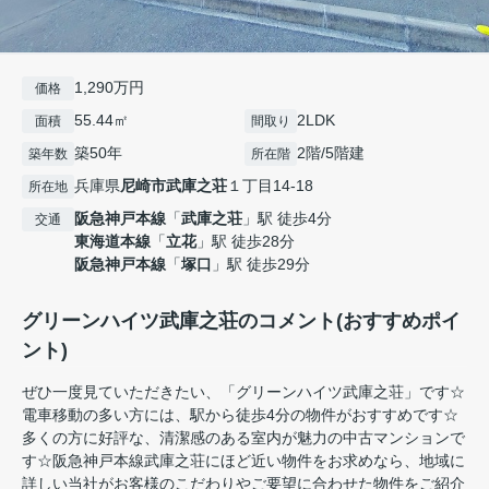
1,290万円
価格
55.44㎡
2LDK
面積
間取り
築50年
2階/5階建
築年数
所在階
兵庫県
尼崎市
武庫之荘
１丁目14-18
所在地
阪急神戸本線
「
武庫之荘
」駅 徒歩4分
交通
東海道本線
「
立花
」駅 徒歩28分
阪急神戸本線
「
塚口
」駅 徒歩29分
グリーンハイツ武庫之荘のコメント(おすすめポイ
ント)
ぜひ一度見ていただきたい、「グリーンハイツ武庫之荘」です☆
電車移動の多い方には、駅から徒歩4分の物件がおすすめです☆
多くの方に好評な、清潔感のある室内が魅力の中古マンションで
す☆阪急神戸本線武庫之荘にほど近い物件をお求めなら、地域に
詳しい当社がお客様のこだわりやご要望に合わせた物件をご紹介