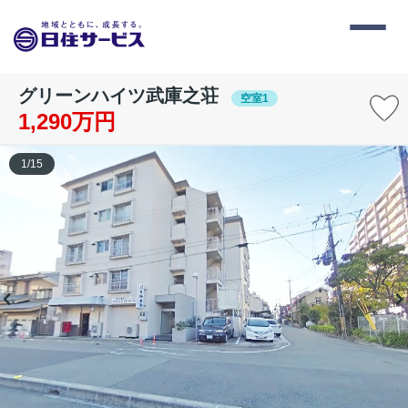
グリーンハイツ武庫之荘
空室1
1,290万円
1
/
15