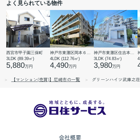
よく見られている物件
西宮市甲子園三保町
神戸市東灘区岡本６丁目
神戸市東灘区住吉本町１丁目
3LDK (89.39㎡)
4LDK (112.76㎡)
3LDK (74.83㎡)
4
5,880
4,490
3,980
万円
万円
万円
【マンション(売買)】尼崎市の一覧
グリーンハイツ武庫之荘
会社概要