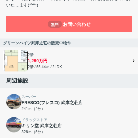
いたします(*^^*)
お問い合わせ
無料
グリーンハイツ武庫之荘の販売中物件
2階
1,290万円
2階 / 55.44㎡ / 2LDK
周辺施設
スーパー
FRESCO(フレスコ) 武庫之荘店
241ｍ（4分）
ドラッグストア
キリン堂 武庫之荘店
328ｍ（5分）