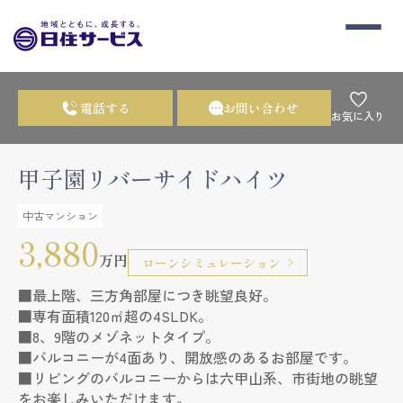
電話する
お問い合わせ
お気に入り
甲子園リバーサイドハイツ
中古マンション
3,880
万円
ローンシミュレーション
■最上階、三方角部屋につき眺望良好。
■専有面積120㎡超の4SLDK。
■8、9階のメゾネットタイプ。
■バルコニーが4面あり、開放感のあるお部屋です。
■リビングのバルコニーからは六甲山系、市街地の眺望
をお楽しみいただけます。