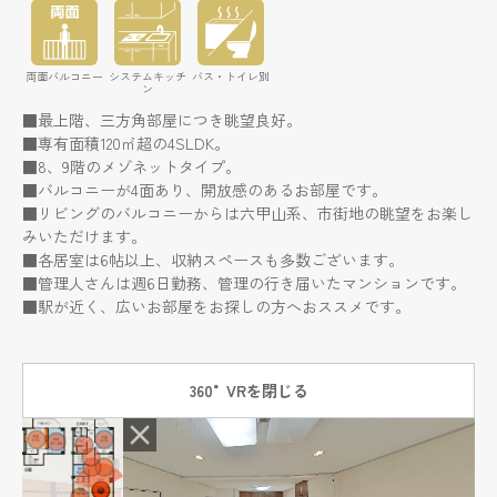
両面バルコニー
システムキッチ
バス・トイレ別
ン
■最上階、三方角部屋につき眺望良好。
■専有面積120㎡超の4SLDK。
■8、9階のメゾネットタイプ。
■バルコニーが4面あり、開放感のあるお部屋です。
■リビングのバルコニーからは六甲山系、市街地の眺望をお楽し
みいただけます。
■各居室は6帖以上、収納スペースも多数ございます。
■管理人さんは週6日勤務、管理の行き届いたマンションです。
■駅が近く、広いお部屋をお探しの方へおススメです。
360°VRを閉じる