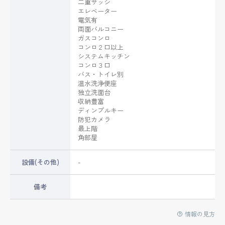
二重サッシ
エレベーター
電気有
両面バルコニー
ガスコンロ
コンロ２口以上
システムキッチン
コンロ３口
バス・トイレ別
温水洗浄便座
独立洗面台
収納豊富
ディンプルキー
防犯カメラ
最上階
角部屋
設備(その他)
-
備考
情報の見方