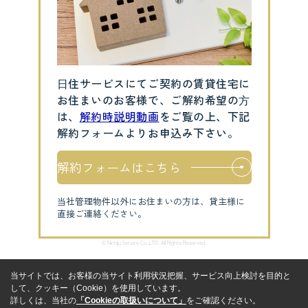
⽇住サービスにてご契約の賃貸住宅に
お住まいのお客様で、ご解約希望の⽅
は、
解約時説明動画
をご覧の上、下記
解約フォームよりお申込み下さい。
解約フォームはこちら
当社管理物件以外にお住まいの方は、貸主様に
直接ご連絡ください。
© Nichiju Service Co.,LTD. All Rights Reserved.
当サイトでは、お客様の当サイト利用状況把握、サービス向上検討を目的と
して、クッキー（Cookie）を使用しています。
詳しくは、当社の
「Cookieの取扱いについて」
をご確認ください。