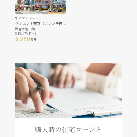
中古マンション
ヴィエント西宮（フレンテ西館）
西宮市池田町
2LDK (70.17㎡)
5,980
万円
購入時の住宅ローンと