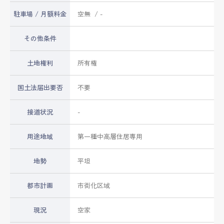
駐車場 / 月額料金
空無 / -
その他条件
土地権利
所有権
国土法届出要否
不要
接道状況
-
用途地域
第一種中高層住居専用
地勢
平坦
都市計画
市街化区域
現況
空家