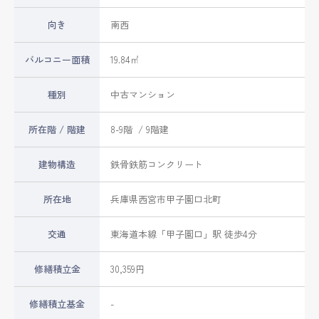
向き
南西
バルコニー面積
19.84㎡
種別
中古マンション
所在階 / 階建
8-9階 / 9階建
建物構造
鉄骨鉄筋コンクリート
所在地
兵庫県
西宮市
甲子園口北町
交通
東海道本線
「
甲子園口
」駅 徒歩4分
修繕積立金
30,359円
修繕積立基金
-