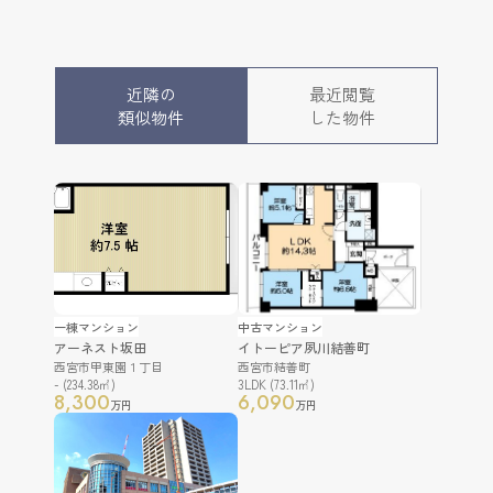
近隣の
最近閲覧
類似物件
した物件
一棟マンション
中古マンション
アーネスト坂田
イトーピア夙川結善町
西宮市甲東園１丁目
西宮市結善町
- (234.38㎡)
3LDK (73.11㎡)
8,300
6,090
万円
万円