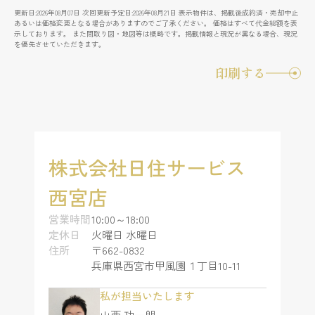
更新日:2026年08月07日 次回更新予定日:2026年08月21日 表示物件は、掲載後成約済・売却中止
あるいは価格変更となる場合がありますのでご了承ください。 価格はすべて代金総額を表
示しております。 また間取り図・地図等は概略です。掲載情報と現況が異なる場合、現況
を優先させていただきます。
印刷する
株式会社日住サービス
西宮店
営業時間
10:00～18:00
定休日
火曜日 水曜日
住所
〒662-0832
兵庫県西宮市甲風園１丁目10-11
私が担当いたします
山西 功一朗