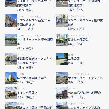
ダイコクドラッグ JR甲子
ファミリーマート 西宮甲子
園口駅前店
園口北町店
344ｍ（5分）
347ｍ（5分）
コンビニエンスストア
ドラッグストア
セブンイレブン 西宮JR甲
マツモトキヨシ甲子園口駅
子園口駅南店
前店
348ｍ（5分）
402ｍ（6分）
コンビニエンスストア
ショッピングセンター
ファミリーマート 甲子園口
ほんわか商店街
店
447ｍ（6分）
433ｍ（6分）
スーパー
公園
生活協同組合コープこうべ
二見公園
コープ甲子園口
617ｍ（8分）
458ｍ（6分）
小学校
ショッピングセンター
私立甲子園学院小学校
甲子園口グリーンプレイス
734ｍ（10分）
754ｍ（10分）
スーパー
スーパー
ライフ甲子園店
mandai(万代) 西宮熊野店
759ｍ（10分）
883ｍ（12分）
幼稚園
ドラッグストア
認定こども園上甲子園幼稚
ココカラファイン瓦木店