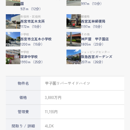
園
997ｍ（13分）
921ｍ（12分）
市役所・区役所
郵便局
西宮市瓦木支所
西宮瓦林郵便局
1172ｍ（15分）
1197ｍ（15分）
小学校
その他
西宮市立瓦木小学校
神戸屋 甲子園店
1200ｍ（15分）
1805ｍ（23分）
中学校
ショッピングセンター
深津中学校
阪急西宮ガーデンズ
1993ｍ（25分）
2071ｍ（26分）
物件名
甲子園リバーサイドハイツ
価格
3,880万円
管理費
11,155円
間取り / 詳細
4LDK