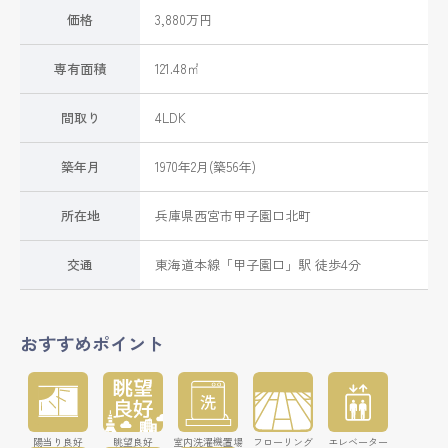
価格
3,880万円
専有面積
121.48㎡
間取り
4LDK
築年月
1970年2月(築56年)
所在地
兵庫県
西宮市
甲子園口北町
交通
東海道本線
「
甲子園口
」駅 徒歩4分
おすすめポイント
陽当り良好
眺望良好
室内洗濯機置場
フローリング
エレベーター