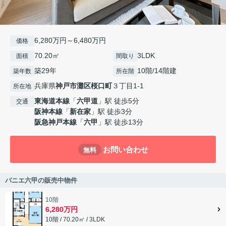
6,280万円～6,480万円
価格
70.20㎡
3LDK
面積
間取り
築29年
10階/14階建
築年数
所在階
兵庫県
神戸市灘区
桜口町
３丁目1-1
所在地
東海道本線
「
六甲道
」駅 徒歩5分
交通
阪神本線
「
新在家
」駅 徒歩3分
阪急神戸本線
「
六甲
」駅 徒歩13分
お問い合わせ
無料
パニエ六甲の販売中物件
10階
6,280万円
10階 / 70.20㎡ / 3LDK