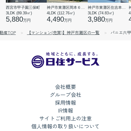
西宮市甲子園三保町
神戸市東灘区岡本６丁目
神戸市東灘区住吉本町１丁目
3LDK (89.39㎡)
4LDK (112.76㎡)
3LDK (74.83㎡)
4
5,880
4,490
3,980
万円
万円
万円
動産TOP
【マンション(売買)】神戸市灘区の一覧
パニエ六甲
会社概要
グループ会社
採用情報
IR情報
サイトご利用上の注意
個人情報の取り扱いについて