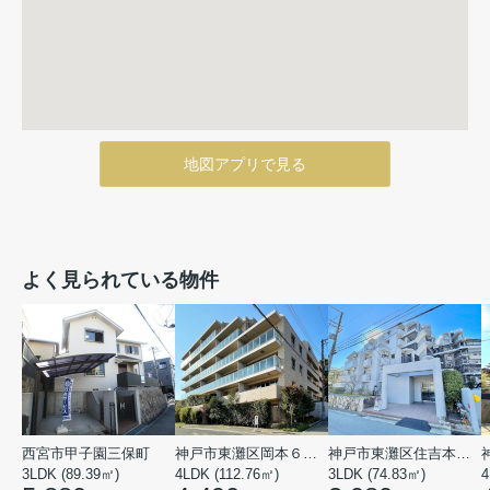
地図アプリで見る
よく見られている物件
西宮市甲子園三保町
神戸市東灘区岡本６丁目
神戸市東灘区住吉本町１丁目
3LDK (89.39㎡)
4LDK (112.76㎡)
3LDK (74.83㎡)
4