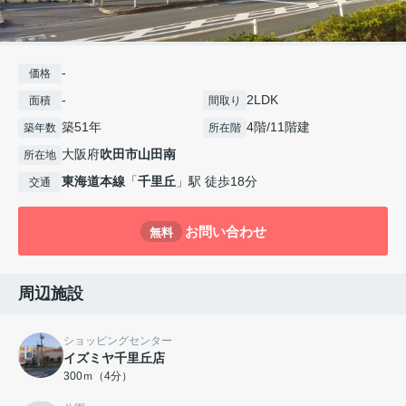
-
価格
-
2LDK
面積
間取り
築51年
4階/11階建
築年数
所在階
大阪府
吹田市
山田南
所在地
東海道本線
「
千里丘
」駅 徒歩18分
交通
お問い合わせ
無料
周辺施設
ショッピングセンター
イズミヤ千里丘店
300ｍ（4分）