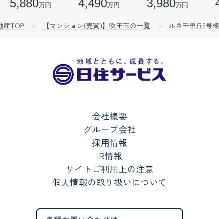
5,880
4,490
3,980
万円
万円
万円
動産TOP
【マンション(売買)】吹田市の一覧
ルネ千里丘2号棟
会社概要
グループ会社
採用情報
IR情報
サイトご利用上の注意
個人情報の取り扱いについて