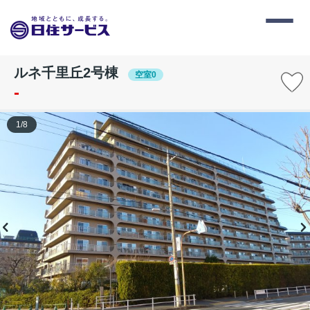
ルネ千里丘2号棟
空室0
-
1
/
8