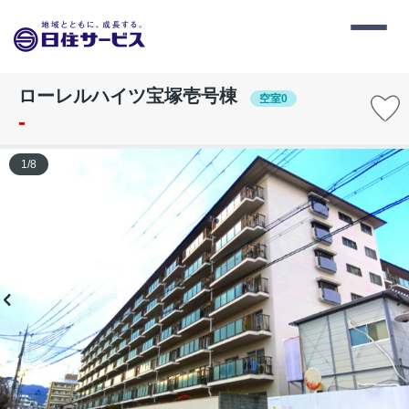
ローレルハイツ宝塚壱号棟
空室0
-
1
/
8