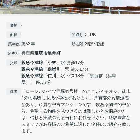
-
価格
-
3LDK
面積
間取り
築53年
3階/7階建
築年数
所在階
兵庫県
宝塚市
亀井町
所在地
阪急今津線
「
小林
」駅 徒歩17分
交通
阪急今津線
「
逆瀬川
」駅 徒歩17分
阪急今津線
「
仁川
」駅 バス18分 「御所前（兵庫
県）」 停歩7分
「ローレルハイツ宝塚壱号棟」のここがイチオシ。徒歩
備考
2分の場所に末成小学校があります。共有部分も清潔感
があり、綺麗な中古マンションです。数ある物件の中か
ら、希望する物件を見つけるのは難しいとお悩みの方
は、信頼と実績のある当社にお任せ下さい。経験豊富な
スタッフがお客様のご希望に適した物件のご紹介を致し
ます。