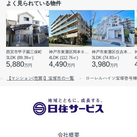
よく見られている物件
西宮市甲子園三保町
神戸市東灘区岡本６丁目
神戸市東灘区住吉本町１丁目
3LDK (89.39㎡)
4LDK (112.76㎡)
3LDK (74.83㎡)
4
5,880
4,490
3,980
万円
万円
万円
【マンション(売買)】宝塚市の一覧
ローレルハイツ宝塚壱号棟
会社概要