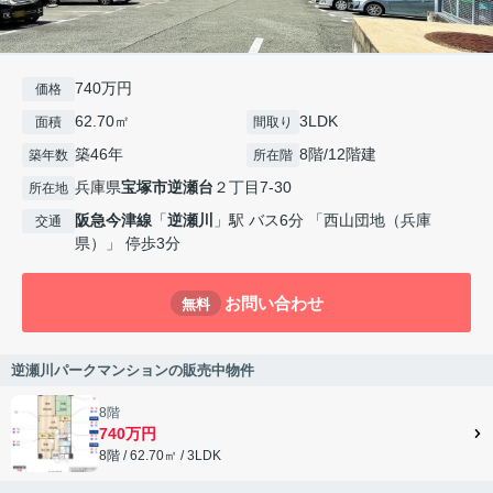
740万円
価格
62.70㎡
3LDK
面積
間取り
築46年
8階/12階建
築年数
所在階
兵庫県
宝塚市
逆瀬台
２丁目7-30
所在地
阪急今津線
「
逆瀬川
」駅 バス6分 「西山団地（兵庫
交通
県）」 停歩3分
お問い合わせ
無料
逆瀬川パークマンションの販売中物件
8階
740万円
8階 / 62.70㎡ / 3LDK