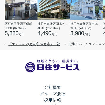
西宮市甲子園三保町
神戸市東灘区岡本６丁目
神戸市東灘区住吉本町１丁目
3LDK (89.39㎡)
4LDK (112.76㎡)
3LDK (74.83㎡)
4
5,880
4,490
3,980
万円
万円
万円
【マンション(売買)】宝塚市の一覧
逆瀬川パークマンション
会社概要
グループ会社
採用情報