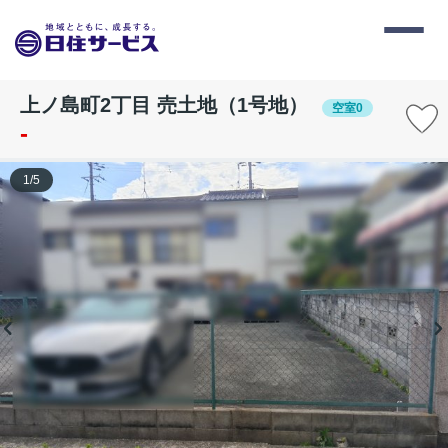
上ノ島町2丁目 売土地（1号地）
空室0
-
1
/
5