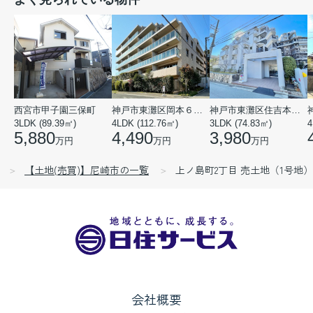
西宮市甲子園三保町
神戸市東灘区岡本６丁目
神戸市東灘区住吉本町１丁目
3LDK (89.39㎡)
4LDK (112.76㎡)
3LDK (74.83㎡)
4
5,880
4,490
3,980
万円
万円
万円
【土地(売買)】尼崎市の一覧
上ノ島町2丁目 売土地（1号地）
会社概要