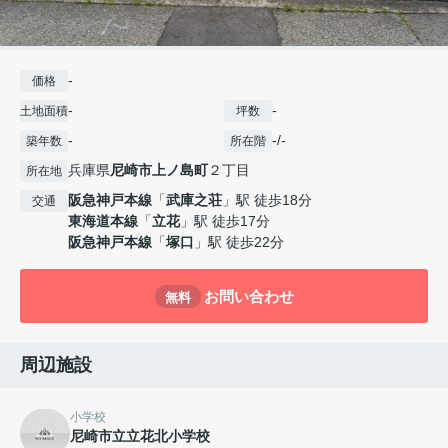
-
価格
-
-
土地面積
坪数
-
-/-
築年数
所在階
兵庫県
尼崎市
上ノ島町
２丁目
所在地
阪急神戸本線
「
武庫之荘
」駅 徒歩18分
交通
東海道本線
「
立花
」駅 徒歩17分
阪急神戸本線
「
塚口
」駅 徒歩22分
お問い合わせ
無料
周辺施設
小学校
尼崎市立立花北小学校