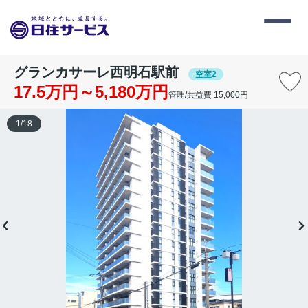
グランカサーレ西明石駅前
空室2
17.5万円～5,180万円
管理/共益費 15,000円
1
/
18