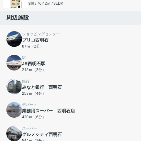
9階 / 70.42㎡ / 3LDK
周辺施設
ショッピングセンター
プリコ西明石
87ｍ（2分）
駅
JR西明石駅
218ｍ（3分）
銀行
みなと銀行 西明石
253ｍ（4分）
デパート
業務用スーパー 西明石店
420ｍ（6分）
スーパー
グルメシティ西明石
544ｍ（7分）