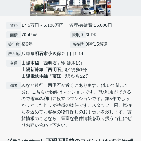
17.5万円～5,180万円 管理/共益費 15,000円
賃料
70.42㎡
3LDK
面積
間取り
築6年
9階/15階建
築年数
所在階
兵庫県
明石市
小久保
２丁目1-14
所在地
山陽本線
「
西明石
」駅 徒歩1分
交通
山陽新幹線
「
西明石
」駅 徒歩1分
山陽電鉄本線
「
藤江
」駅 徒歩22分
みなと銀行 西明石が近くにあります。(歩いて徒歩4
備考
分)。こちらの物件はマンションです。2駅利用ができる
ので電車の利用に役立つマンションです。築5年でしっ
かりとした作りが特徴の物件です。スタッフ一同、気持
ちを込めてお客様の物件探しのお手伝いを致します。賃
貸情報のことなら、豊富な物件情報を取り扱う当社にぜ
ひお問い合わせ下さい。