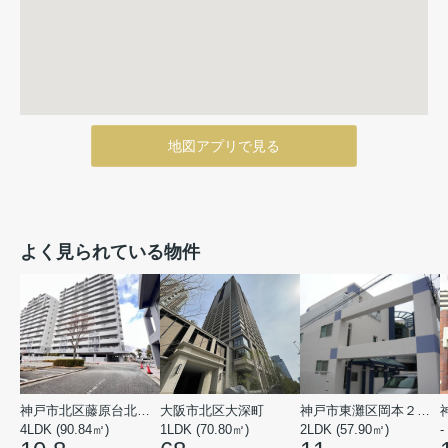
地図アプリで見る
よく見られている物件
神戸市北区藤原台北町５丁目
大阪市北区大深町
神戸市東灘区岡本２丁目
4LDK (90.84㎡)
1LDK (70.80㎡)
2LDK (57.90㎡)
-