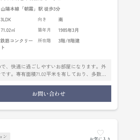
山陽本線「朝霧」駅 徒歩3分
3LDK
向き
南
71.02㎡
築年月
1985年3月
鉄筋コンクリー
所在階
3階/8階建
ト
ので、快適に過ごしやすいお部屋になります。外
す。専有面積71.02平米を有しており、多数の
ションです。日光で暖かい空間を作り出す南向き
生活を送ることができるでしょう。快適な住まい
お問い合わせ
ョン
お気に入り