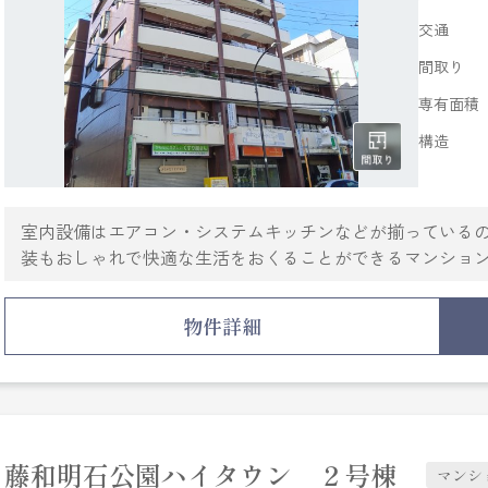
交通
間取り
専有面積
構造
室内設備はエアコン・システムキッチンなどが揃っている
装もおしゃれで快適な生活をおくることができるマンションで
お問い合わせをいただいております。バストイレ別のマン
の間取りです。住まいを楽しむ。そうすれば、より快適な
物件詳細
をお客様と共にお探し致します。
藤和明石公園ハイタウン ２号棟
マンシ