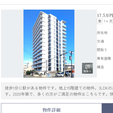
17.5
万
1ヶ月
所在地
交通
間取り
専有面積
構造
徒歩1分に駅がある物件です。地上15階建ての物件。3LD
す。2020年築で、多くの方がご満足の物件はこちらです
非常に多くあります。ご希望の条件の物件を探していきま
物件詳細