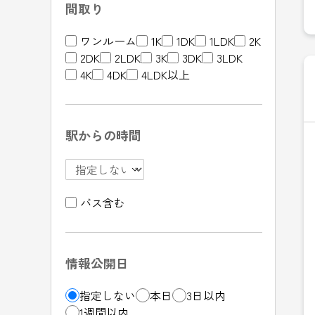
間取り
ワンルーム
1K
1DK
1LDK
2K
2DK
2LDK
3K
3DK
3LDK
4K
4DK
4LDK以上
駅からの時間
バス含む
情報公開日
指定しない
本日
3日以内
1週間以内