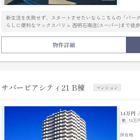
新生活を失敗せず、スタートさせたいならこちらの「パー
らしに便利なマックスバリュ 西明石南店(スーパー)まで徒
フローリングなど充実した設備を備え付けています。相談
たします。風通しが良好なので、夏も涼しい風がはいって
物件詳細
探し。明石市や山陽本線西明石付近でお探しなら、信頼と
サバービアシティ21 B棟
マンション
14
万円
14万
所在地