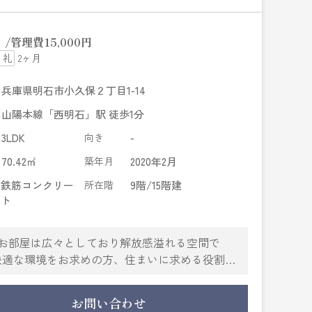
円
管理費
15,000円
2ヶ月
兵庫県明石市小久保２丁目1-14
山陽本線「西明石」駅 徒歩1分
3LDK
向き
-
70.42㎡
築年月
2020年2月
鉄筋コンクリー
所在階
9階/15階建
ト
Kのお部屋は広々としており解放感溢れる空間で
。快適な環境をお求めの方、住まいに求める役割も
しょう。
お問い合わせ