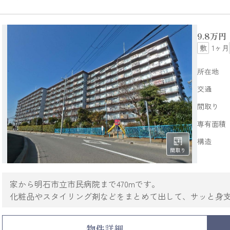
9.8
万円
1ヶ月
所在地
交通
間取り
専有面積
構造
家から明石市立市民病院まで470mです。
化粧品やスタイリング剤などをまとめて出して、サッと身
こちらは南向きの物件です。
エレベーター付き物件です。
物件詳細