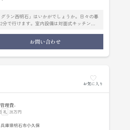
クグラン西明石」はいかがでしょうか。日々の暮
歩2分で行けます。室内設備は対面式キッチン・
して頂ければ引っ越し日をご希望の日時で調整い
きます。これからの新生活で失敗できないお部屋
お問い合わせ
安心の当社へご連絡をお待ちしております。
お気に入り
管理費
-
円
28万円
兵庫県明石市小久保