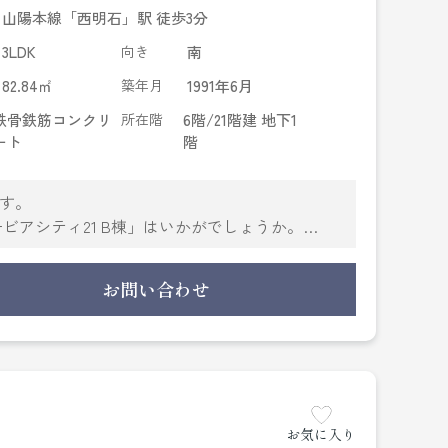
山陽本線「西明石」駅 徒歩3分
3LDK
向き
南
82.84㎡
築年月
1991年6月
鉄骨鉄筋コンクリ
所在階
6階/21階建 地下1
ート
階
です。
アシティ21 B棟」はいかがでしょうか。
備やサービスが揃っているので便利です。
きる独立洗面台を採用しています。
お問い合わせ
実しているので安心して生活できます。
り扱っております。
までお問い合わせください。
お気に入り