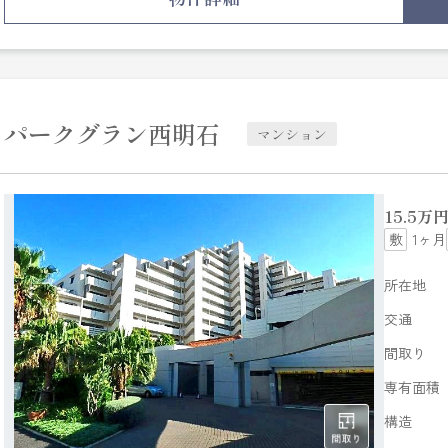
この物件はバルコニー付きで、用途に合わせて使用できま
住まいに関する情報を数多く提供しております。
より自分に適した住まい選びをしていきましょう。
私たちもサポート致します。
パークグラン西明石
マンション
15.5
万
1ヶ月
所在地
交通
間取り
専有面積
構造