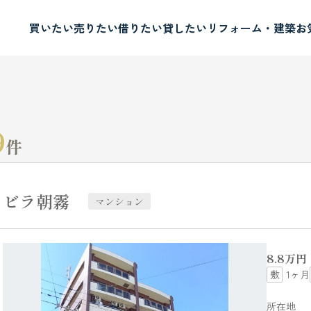
買いたい
売りたい
借りたい
貸したい
リフォーム・建築
お
9
件
ビラ朝霧
マンション
8.8
万円
1ヶ月
所在地