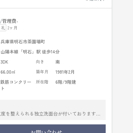
管理費
-
2ヶ月
兵庫県明石市茶園場町
山陽本線「明石」駅 徒歩14分
3DK
向き
南
66.00㎡
築年月
1981年2月
鉄筋コンクリー
所在階
6階/9階建
ト
支度を整えられる独立洗面台が付いております。
お問い合わせ