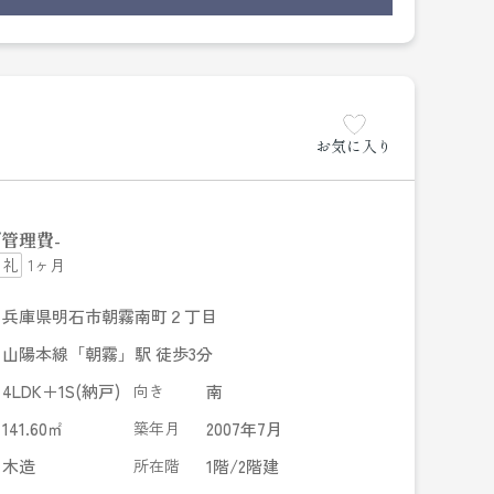
お気に入り
管理費
-
1ヶ月
兵庫県明石市朝霧南町２丁目
山陽本線「朝霧」駅 徒歩3分
4LDK＋1S(納戸)
向き
南
141.60㎡
築年月
2007年7月
木造
所在階
1階/2階建