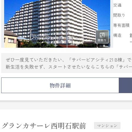
交通
間取り
専有面積
構造
ぜひ一度見ていただきたい、「サバービアシティ21 B棟」
新生活を失敗せず、スタートさせたいならこちらの「サバービ
共用部には敷地内ごみ置き場・エレベータ2基など様々な設
化粧品や洗面道具といった小物もスッキリまとめて収納で
物件詳細
セキュリティ面は、TVインターホン・オートロックなど充
当社では、山陽本線西明石周辺の多種多様な賃貸情報を取
山陽本線西明石の近くでお部屋探しをしている方は、当社
グランカサーレ西明石駅前
マンション