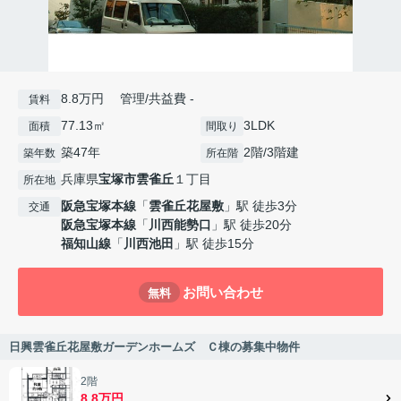
8.8万円 管理/共益費 -
賃料
77.13㎡
3LDK
面積
間取り
築47年
2階/3階建
築年数
所在階
兵庫県
宝塚市
雲雀丘
１丁目
所在地
阪急宝塚本線
「
雲雀丘花屋敷
」駅 徒歩3分
交通
阪急宝塚本線
「
川西能勢口
」駅 徒歩20分
福知山線
「
川西池田
」駅 徒歩15分
お問い合わせ
無料
日興雲雀丘花屋敷ガーデンホームズ Ｃ棟の募集中物件
2階
8.8万円