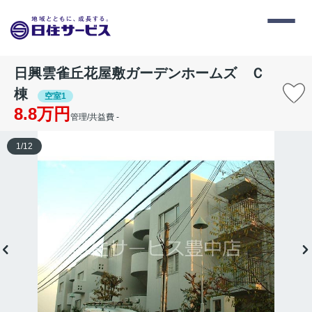
日興雲雀丘花屋敷ガーデンホームズ Ｃ
棟
空室1
8.8万円
管理/共益費 -
1
/
12