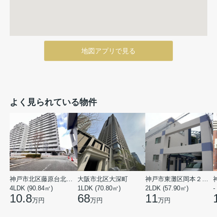
地図アプリで見る
よく見られている物件
神戸市北区藤原台北町５丁目
大阪市北区大深町
神戸市東灘区岡本２丁目
4LDK (90.84㎡)
1LDK (70.80㎡)
2LDK (57.90㎡)
-
10.8
68
11
万円
万円
万円