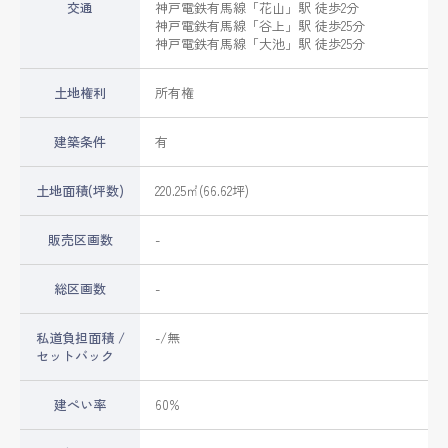
交通
神戸電鉄有馬線
「
花山
」駅 徒歩2分
神戸電鉄有馬線
「
谷上
」駅 徒歩25分
神戸電鉄有馬線
「
大池
」駅 徒歩25分
土地権利
所有権
建築条件
有
土地面積(坪数)
220.25㎡(66.62坪)
販売区画数
-
総区画数
-
私道負担面積 /
-/無
セットバック
建ぺい率
60%