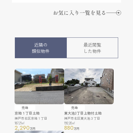
お気に入り一覧を見る
近隣の
最近閲覧
類似物件
した物件
売地
売地
京地１丁目土地
東大池3丁目上物付土地
神戸市北区京地１丁目
神戸市北区東大池３丁目
187.21㎡
192.20㎡
2,290
880
万円
万円