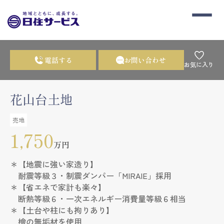
電話する
お問い合わせ
お気に入り
花山台土地
売地
1,750
万円
＊【地震に強い家造り】
耐震等級３・制震ダンパー「MIRAIE」採用
＊【省エネで家計も楽々】
断熱等級６・一次エネルギー消費量等級６相当
＊【土台や柱にも拘りあり】
檜の無垢材を使用