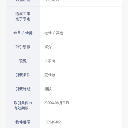
造成工事
-
完了予定
地目 / 地勢
宅地 / 高台
取引態様
媒介
現況
古家有
引渡条件
更地渡
引渡時期
相談
取引条件の
2026年08月21日
有効期限
物件番号
103946482