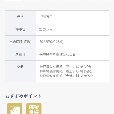
価格
1,750万円
坪単価
26.27万円
土地面積(坪数)
66.62坪(220.25㎡)
所在地
兵庫県
神戸市北区
花山台
交通
神戸電鉄有馬線
「
花山
」駅 徒歩2分
神戸電鉄有馬線
「
谷上
」駅 徒歩25分
神戸電鉄有馬線
「
大池
」駅 徒歩25分
おすすめポイント