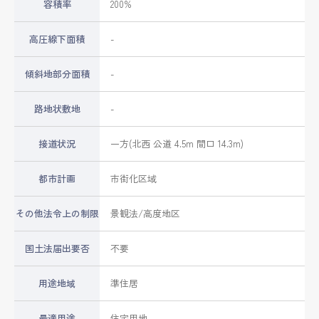
容積率
200%
高圧線下面積
-
傾斜地部分面積
-
路地状敷地
-
接道状況
一方(北西 公道 4.5m 間口 14.3m)
都市計画
市街化区域
その他法令上の制限
景観法/高度地区
国土法届出要否
不要
用途地域
準住居
最適用途
住宅用地