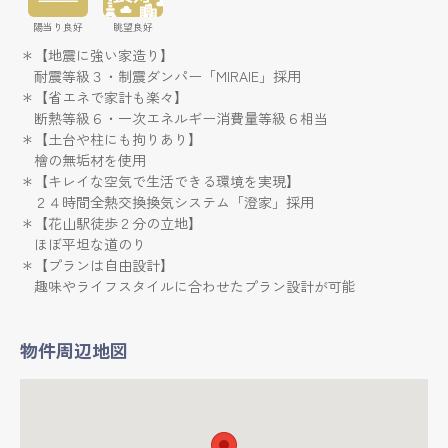
陽当り良好
眺望良好
＊【地震に強い家造り】
耐震等級３・制震ダンパー「MIRAIE」採用
＊【省エネで家計も楽々】
断熱等級６・一次エネルギー消費量等級６相当
＊【土台や柱にも拘りあり】
檜の無垢材を使用
＊【キレイな空気で生活できる環境を実現】
２４時間全熱交換換気システム「澄家」採用
＊【花山駅徒歩２分の立地】
ほぼ平坦な道のり
＊【プランは自由設計】
趣味やライフスタイルに合わせたプラン設計が可能
物件周辺地図