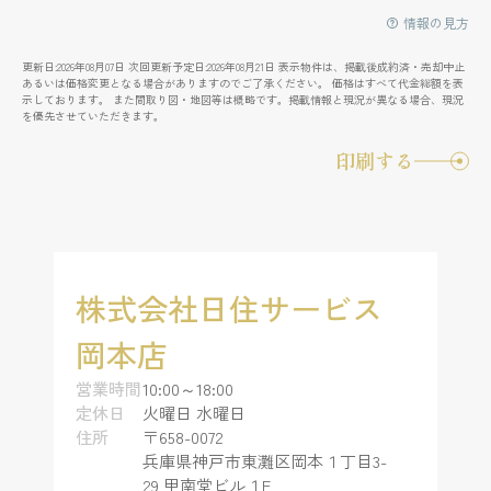
情報の見方
更新日:2026年08月07日 次回更新予定日:2026年08月21日 表示物件は、掲載後成約済・売却中止
あるいは価格変更となる場合がありますのでご了承ください。 価格はすべて代金総額を表
示しております。 また間取り図・地図等は概略です。掲載情報と現況が異なる場合、現況
を優先させていただきます。
印刷する
株式会社日住サービス
岡本店
営業時間
10:00～18:00
定休日
火曜日 水曜日
住所
〒658-0072
兵庫県神戸市東灘区岡本１丁目3-
29 甲南堂ビル１F