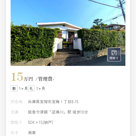
15
万円
管理費
-
1ヶ月
1ヶ月
所在地
兵庫県宝塚市宝梅１丁目8-15
交通
阪急今津線「逆瀬川」駅 徒歩10分
間取り
5DK＋1S(納戸)
向き
南東