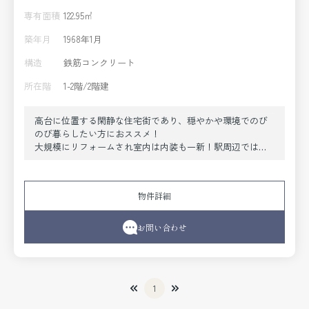
専有面積
122.95㎡
築年月
1968年1月
構造
鉄筋コンクリート
所在階
1-2階/2階建
高台に位置する閑静な住宅街であり、穏やかや環境でのび
のび暮らしたい方におススメ！
大規模にリフォームされ室内は内装も一新！駅周辺では買
い物等、生活施設が充実しており、利便性も魅力的。駐車
場は1台分のカーポートもあり、雨の日も安心。２台停めれ
るため、複数台お持ちの方にも安心。広々としたスペース
物件詳細
があり、余裕をもって停めることができます。ファミリー
向けとしては、宝塚市立宝塚第一小学校が徒歩5分のところ
にあります。ペット好きのお客様には嬉しい、ペット相談
お問い合わせ
可能な物件です。
1