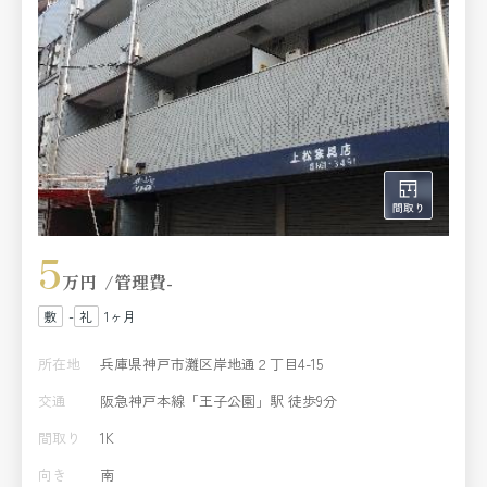
5
万円
管理費
-
-
1ヶ月
所在地
兵庫県神戸市灘区岸地通２丁目4-15
交通
阪急神戸本線「王子公園」駅 徒歩9分
間取り
1K
向き
南