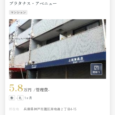
プラタナス・アベニュー
マンション
5.8
万円
管理費
-
-
1ヶ月
所在地
兵庫県神戸市灘区岸地通２丁目4-15