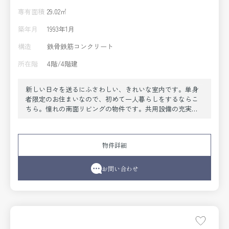
専有面積
29.02㎡
築年月
1993年1月
構造
鉄骨鉄筋コンクリート
所在階
4階/4階建
新しい日々を送るにふさわしい、きれいな室内です。単身
者限定のお住まいなので、初めて一人暮らしをするならこ
ちら。憧れの南面リビングの物件です。共用設備の充実し
ている、楽しく生活できるマンションです。納得できる住
まい選びを行っていきませんか。住まい環境はより良いも
のにしていきましょう。まずはこちらからご覧ください。
物件詳細
お問い合わせ