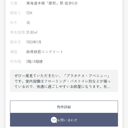
交通
東海道本線「摩耶」駅 徒歩6分
間取り
1DK
向き
北
専有面積
31.80㎡
築年月
1993年1月
構造
鉄骨鉄筋コンクリート
所在階
2階/4階建
ぜひ一度見ていただきたい、「プラタナス・アベニュー」
です。室内設備はフローリング・バストイレ別などが揃っ
ているので、快適に過ごしやすいお部屋になります。社会
人でも料理を楽しみたい方は、1DKをご検討下さい。管理人
さんが常駐しているので、防犯面の心配を緩和できます。
現在空き室のこのお部屋、案内も入居もすぐに行うことが
物件詳細
できます。当社スタッフが地域の賃貸情報をご提供いたし
ます。お客様のこだわりやご要望などございましたら、お
気軽に当社へお問い合わせ下さい。
お問い合わせ