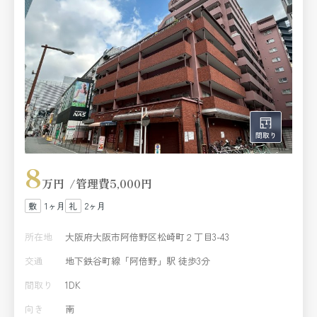
8
万円
管理費
5,000円
1ヶ月
2ヶ月
所在地
大阪府大阪市阿倍野区松崎町２丁目3-43
交通
地下鉄谷町線「阿倍野」駅 徒歩3分
間取り
1DK
向き
南