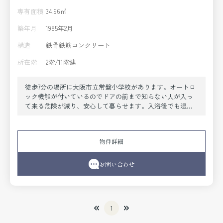
専有面積
34.96㎡
築年月
1985年2月
構造
鉄骨鉄筋コンクリート
所在階
2階/11階建
徒歩7分の場所に大阪市立常盤小学校があります。オートロ
ック機能が付いているのでドアの前まで知らない人が入っ
て来る危険が減り、安心して暮らせます。入浴後でも湿気
に悩まされずに化粧やヘアメイクができる独立洗面台があ
ります。家賃を10万円以下に抑えることができます。管理
人が日勤で警備している物件なら、留守中でも安心です。
物件詳細
こちらの物件はエレベーター付きです。当社は大阪市阿倍
野区に密着しており、多種多様な賃貸住宅情報をお取り扱
いしております。ご希望の条件がございましたら、当社へ
お問い合わせ
お問い合わせ下さい。
1