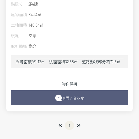
階建て
2階建
建物面積
84.24㎡
土地面積
148.84㎡
現況
空家
取引態様
媒介
公簿面積261.12㎡ 法面面積32.68㎡ 道路形状部分約79.6㎡
物件詳細
お問い合わせ
1