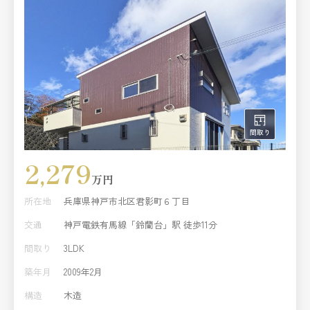
2,279
万円
所在地
兵庫県神戸市北区君影町６丁目
交通
神戸電鉄有馬線「鈴蘭台」駅 徒歩11分
間取り
3LDK
築年月
2009年2月
構造
木造