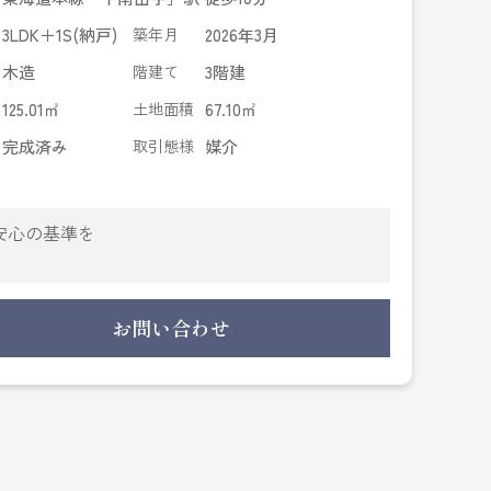
3LDK＋1S(納戸)
築年月
2026年3月
木造
階建て
3階建
125.01㎡
土地面積
67.10㎡
完成済み
取引態様
媒介
安心の基準を
」徒歩13分
で約1682ｍ
お問い合わせ
適な室内環境