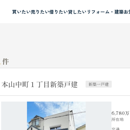
買いたい
売りたい
借りたい
貸したい
リフォーム・建築
お
1
件
本山中町１丁目新築戸建
新築一戸建
6,780
万
所在地
交通