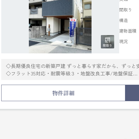
間取り
構造
建物面積
現況
◇長期優良住宅の新築戸建 ずっと暮らす家だから、ずっと
◇フラット35対応・耐震等級３・地盤改良工事/地盤保証
◇JR神戸線「甲南山手駅」徒歩10分・JR神戸線「摂津本山駅
◇神戸市立第三小学校まで約178ｍ、神戸市立本山南中学校ま
物件詳細
◇1.2階は無垢材フローリングで高い調湿性を持っていて快
◇キッチン折り下げ天井