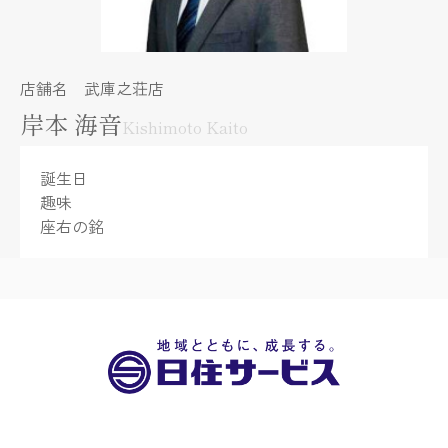
店舗名 武庫之荘店
岸本 海音
Kishimoto Kaito
誕生日
趣味
座右の銘