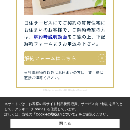
⽇住サービスにてご契約の賃貸住宅に
お住まいのお客様で、ご解約希望の⽅
は、
解約時説明動画
をご覧の上、下記
解約フォームよりお申込み下さい。
解約フォームはこちら
当社管理物件以外にお住まいの方は、貸主様に
直接ご連絡ください。
© Nichiju Service Co.,LTD. All Rights Reserved.
当サイトでは、お客様の当サイト利用状況把握、サービス向上検討を目的と
して、クッキー（Cookie）を使用しています。
詳しくは、当社の
「Cookieの取扱いについて」
をご確認ください。
閉じる