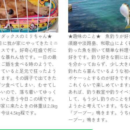
アダックスのミリちゃん★
★趣味のこと★ 魚釣りが好
月17日に我が家にやってきたミニ
須磨や淡路島、和歌山によく
クスです。好奇心旺盛で何に
釣った魚を捌いて簡単な料理
々な暴れん坊です。一日の最
好きです。釣り好きな割には
はご飯を食べる時のようで、
を分かっておらず、少し大き
していると足元で狂ったよう
釣れたら喜んでいるような初
ります。その調子で出てきた
ボケーっとするのが好きです
ガツ食べてしまい、むせてし
これくらいで楽しめています
多いので、落ち着いてゆっく
あれば、釣り教室や釣りイベ
しいと思う今日この頃です。
して、もう少し釣りのことを
家に来たときの体重は2.0kg
ようかと考えています。ちな
今は4.5kg程です。
「ブーブー」鳴きます。うち
ープー」鳴きます。