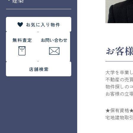
お客
大学を卒業
不動産の売
物件探しの
お客様の立
★保有資格
宅地建物取