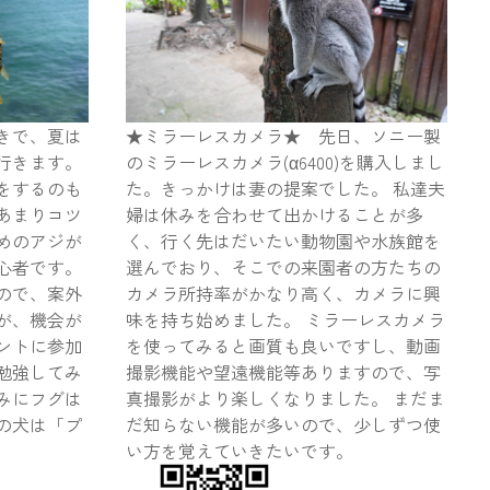
きで、夏は
★ミラーレスカメラ★ 先日、ソニー製
行きます。
のミラーレスカメラ(α6400)を購入しまし
をするのも
た。きっかけは妻の提案でした。 私達夫
あまりコツ
婦は休みを合わせて出かけることが多
めのアジが
く、行く先はだいたい動物園や水族館を
心者です。
選んでおり、そこでの来園者の方たちの
ので、案外
カメラ所持率がかなり高く、カメラに興
が、機会が
味を持ち始めました。 ミラーレスカメラ
ントに参加
を使ってみると画質も良いですし、動画
勉強してみ
撮影機能や望遠機能等ありますので、写
みにフグは
真撮影がより楽しくなりました。 まだま
の犬は「プ
だ知らない機能が多いので、少しずつ使
い方を覚えていきたいです。