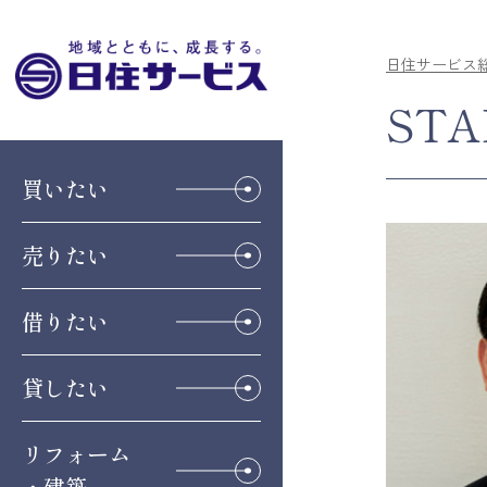
日住サービス
STA
買いたい
売りたい
借りたい
貸したい
リフォーム
・建築