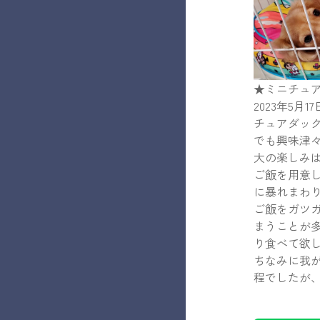
★ミニチュ
2023年5
チュアダッ
でも興味津
大の楽しみ
ご飯を用意
に暴れまわ
ご飯をガツ
まうことが
り食べて欲
ちなみに我が
程でしたが、