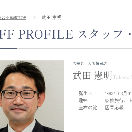
武田 憲明
総合不動産TOP
FF PROFILE
スタッフ
店舗名 大阪梅田店
武田 憲明
Takeda 
誕生日
1983年03月0
趣味
家族旅行、
座右の銘
因果応報