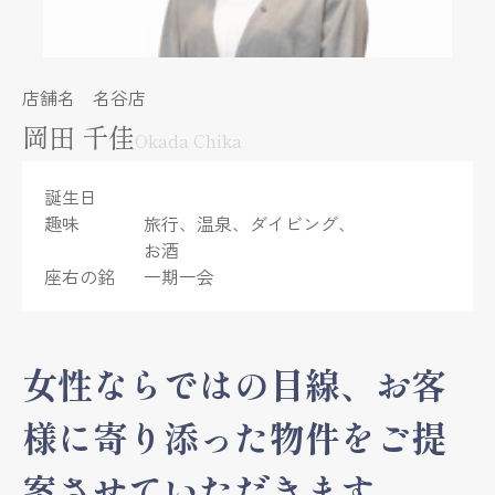
店舗名 名谷店
岡田 千佳
Okada Chika
誕生日
趣味
旅行、温泉、ダイビング、
お酒
座右の銘
一期一会
女性ならではの目線、お客
様に寄り添った物件をご提
案させていただきます。