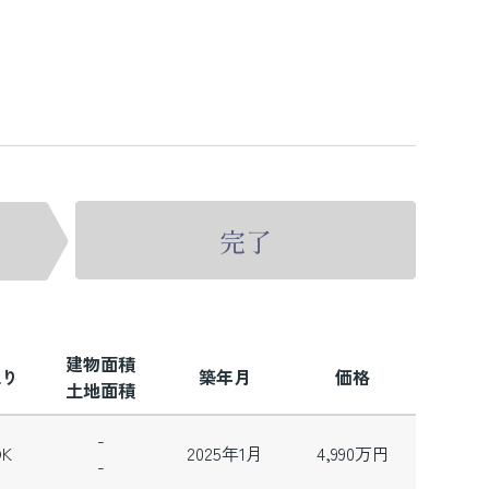
建物面積
取り
築年月
価格
土地面積
-
DK
2025年1月
4,990
万円
-