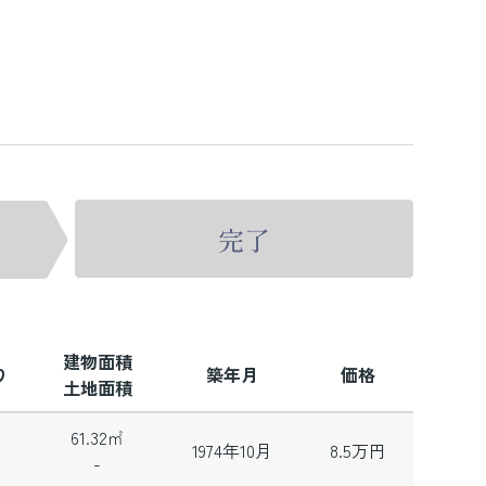
建物面積
り
築年月
価格
土地面積
61.32㎡
1974年10月
8.5
万円
-