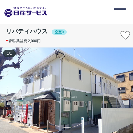
リバティハウス
空室0
-
管理/共益費 2,000円
1
/
1