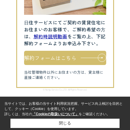
⽇住サービスにてご契約の賃貸住宅に
お住まいのお客様で、ご解約希望の⽅
は、
解約時説明動画
をご覧の上、下記
解約フォームよりお申込み下さい。
解約フォームはこちら
当社管理物件以外にお住まいの方は、貸主様に
直接ご連絡ください。
© Nichiju Service Co.,LTD. All Rights Reserved.
当サイトでは、お客様の当サイト利用状況把握、サービス向上検討を目的と
して、クッキー（Cookie）を使用しています。
詳しくは、当社の
「Cookieの取扱いについて」
をご確認ください。
閉じる