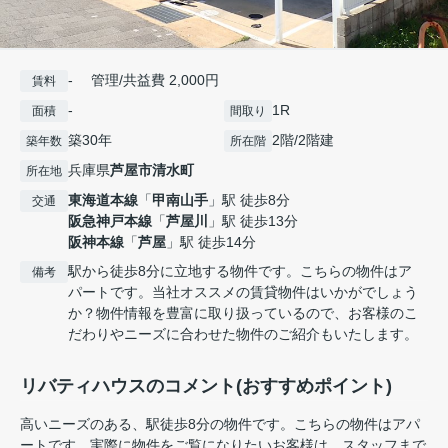
- 管理/共益費 2,000円
賃料
-
1R
面積
間取り
築30年
2階/2階建
築年数
所在階
兵庫県
芦屋市
清水町
所在地
東海道本線
「
甲南山手
」駅 徒歩8分
交通
阪急神戸本線
「
芦屋川
」駅 徒歩13分
阪神本線
「
芦屋
」駅 徒歩14分
駅から徒歩8分に立地する物件です。こちらの物件はア
備考
パートです。当社オススメの賃貸物件はいかがでしょう
か？物件情報を豊富に取り扱っているので、お客様のこ
だわりやニーズに合わせた物件のご紹介もいたします。
リバティハウスのコメント(おすすめポイント)
高いニーズのある、駅徒歩8分の物件です。こちらの物件はアパ
ートです。実際に物件をご覧になりたいお客様は、スタッフまで