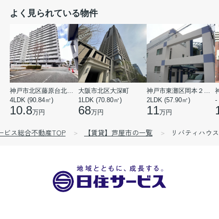
よく見られている物件
神戸市北区藤原台北町５丁目
大阪市北区大深町
神戸市東灘区岡本２丁目
4LDK (90.84㎡)
1LDK (70.80㎡)
2LDK (57.90㎡)
-
10.8
68
11
万円
万円
万円
ービス総合不動産TOP
【賃貸】芦屋市の一覧
リバティハウス