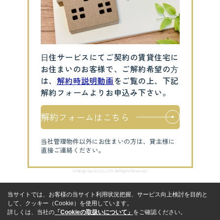
⽇住サービスにてご契約の賃貸住宅に
お住まいのお客様で、ご解約希望の⽅
は、
解約時説明動画
をご覧の上、下記
解約フォームよりお申込み下さい。
解約フォームはこちら
当社管理物件以外にお住まいの方は、貸主様に
直接ご連絡ください。
© Nichiju Service Co.,LTD. All Rights Reserved.
当サイトでは、お客様の当サイト利用状況把握、サービス向上検討を目的と
して、クッキー（Cookie）を使用しています。
詳しくは、当社の
「Cookieの取扱いについて」
をご確認ください。