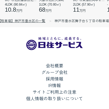
4LDK (90.84㎡)
1LDK (70.80㎡)
2LDK (57.90㎡)
-
10.8
68
11
万円
万円
万円
【駐車場】神戸市垂水区の一覧
神戸市垂水区舞子台５丁目の駐車場
会社概要
グループ会社
採用情報
IR情報
サイトご利用上の注意
個人情報の取り扱いについて