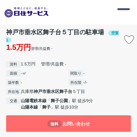
神戸市垂水区舞子台５丁目の駐車場
空室
1
1.5万円
管理/共益費 -
1.5万円 管理/共益費 -
賃料
-㎡
-
面積
間取り
-
-/-
築年数
所在階
兵庫県
神戸市垂水区
舞子台
５丁目
所在地
山陽電鉄本線
「
舞子公園
」駅 徒歩9分
交通
山陽本線
「
舞子
」駅 徒歩10分
お問い合わせ
無料