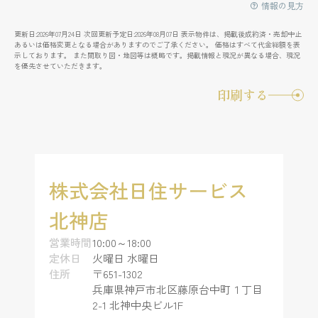
情報の見方
更新日:2026年07月24日 次回更新予定日:2026年08月07日 表示物件は、掲載後成約済・売却中止
あるいは価格変更となる場合がありますのでご了承ください。 価格はすべて代金総額を表
示しております。 また間取り図・地図等は概略です。掲載情報と現況が異なる場合、現況
を優先させていただきます。
印刷する
株式会社日住サービス
北神店
営業時間
10:00～18:00
定休日
火曜日 水曜日
住所
〒651-1302
兵庫県神戸市北区藤原台中町１丁目
2-1 北神中央ビル1F