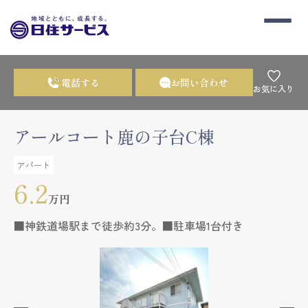
電話する
お問い合わせ
お気に入り
アールコート鹿の子台C棟
アパート
6.2
万円
■神鉄道場駅まで徒歩約3分。■駐車場1台付き