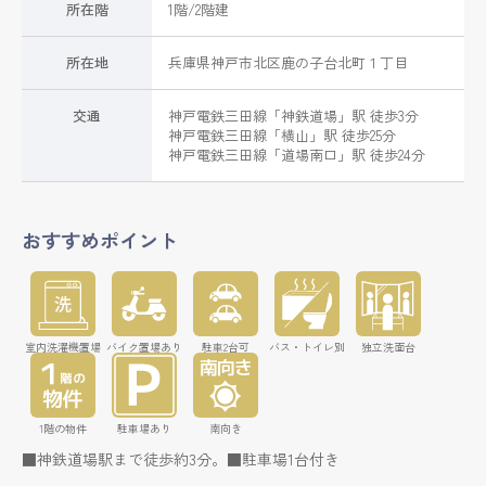
所在階
1階/2階建
所在地
兵庫県
神戸市北区
鹿の子台北町
１丁目
交通
神戸電鉄三田線
「
神鉄道場
」駅 徒歩3分
神戸電鉄三田線
「
横山
」駅 徒歩25分
神戸電鉄三田線
「
道場南口
」駅 徒歩24分
おすすめポイント
室内洗濯機置場
バイク置場あり
駐車2台可
バス・トイレ別
独立洗面台
1階の物件
駐車場あり
南向き
■神鉄道場駅まで徒歩約3分。■駐車場1台付き