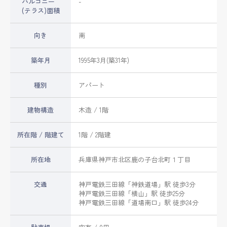
バルコニー
-
(テラス)面積
向き
南
築年月
1995年3月(築31年)
種別
アパート
建物構造
木造 / 1階
所在階 / 階建て
1階 / 2階建
所在地
兵庫県
神戸市北区
鹿の子台北町
１丁目
交通
神戸電鉄三田線
「
神鉄道場
」駅 徒歩3分
神戸電鉄三田線
「
横山
」駅 徒歩25分
神戸電鉄三田線
「
道場南口
」駅 徒歩24分