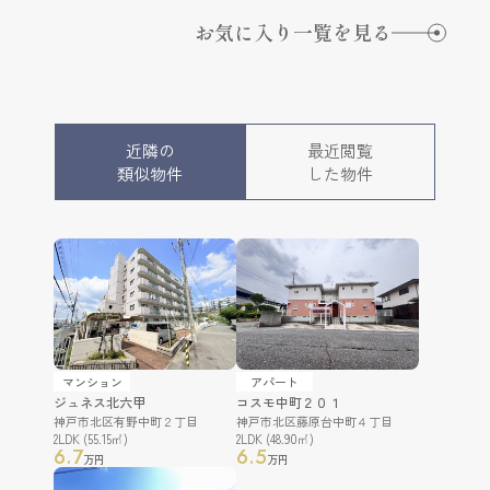
お気に入り一覧を見る
近隣の
最近閲覧
類似物件
した物件
マンション
アパート
ジュネス北六甲
コスモ中町２０１
神戸市北区有野中町２丁目
神戸市北区藤原台中町４丁目
2LDK (55.15㎡)
2LDK (48.90㎡)
6.7
6.5
万円
万円