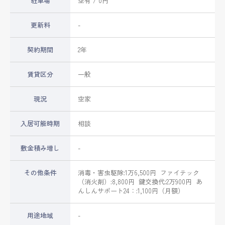
駐車場
空有 / 0円
更新料
-
契約期間
2年
賃貸区分
一般
現況
空家
入居可能時期
相談
敷金積み増し
-
その他条件
消毒・害虫駆除:1万6,500円 ファイテック
（消火剤）:8,800円 鍵交換代:2万900円 あ
んしんサポート24：:1,100円（月額）
用途地域
-