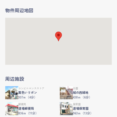
物件周辺地図
周辺施設
コンビニエンスストア
公園
黄色いリボン
城の西緑地
307ｍ（4分）
438ｍ（6分）
郵便局
保育園
道場郵便局
道場保育園
836ｍ（11分）
963ｍ（13分）