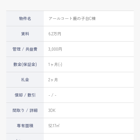
物件名
アールコート鹿の子台C棟
賃料
6.2万円
管理 / 共益費
3,000円
敷金(保証金)
1ヶ月(-)
礼金
2ヶ月
償却 / 敷引
- / -
間取り / 詳細
3DK
専有面積
52.17㎡