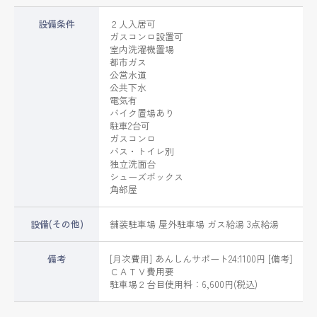
設備条件
２人入居可
ガスコンロ設置可
室内洗濯機置場
都市ガス
公営水道
公共下水
電気有
バイク置場あり
駐車2台可
ガスコンロ
バス・トイレ別
独立洗面台
シューズボックス
角部屋
設備(その他)
舗装駐車場 屋外駐車場 ガス給湯 3点給湯
備考
[月次費用] あんしんサポート24:1100円 [備考]
ＣＡＴＶ費用要
駐車場２台目使用料：6,600円(税込)