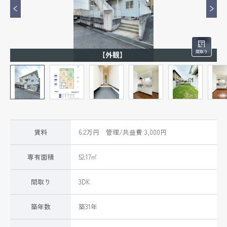
【外観】
賃料
6.2万円 管理/共益費 3,000円
専有面積
52.17㎡
間取り
3DK
築年数
築31年