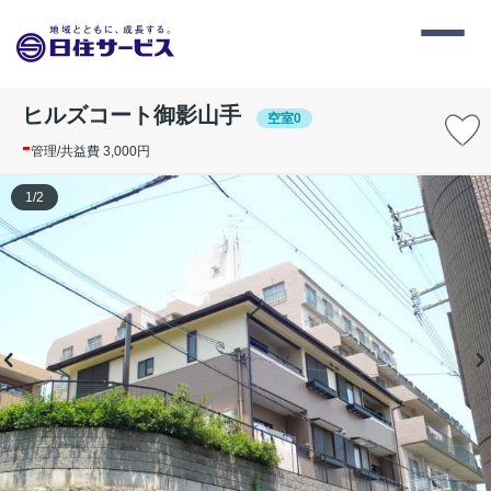
ヒルズコート御影山手
空室0
-
管理/共益費 3,000円
1
/
2