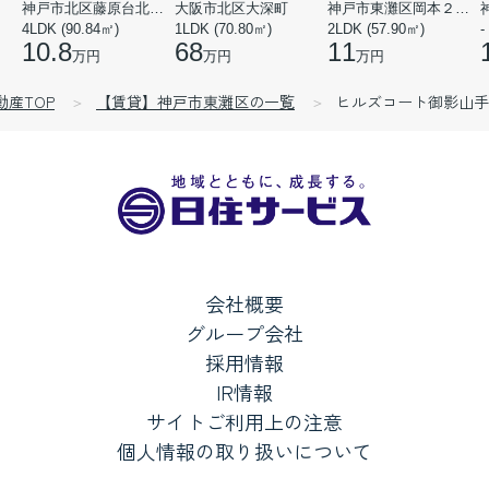
神戸市北区藤原台北町５丁目
大阪市北区大深町
神戸市東灘区岡本２丁目
4LDK (90.84㎡)
1LDK (70.80㎡)
2LDK (57.90㎡)
-
10.8
68
11
万円
万円
万円
動産TOP
【賃貸】神戸市東灘区の一覧
ヒルズコート御影山手
会社概要
グループ会社
採用情報
IR情報
サイトご利用上の注意
個人情報の取り扱いについて