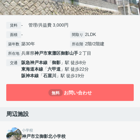
- 管理/共益費 3,000円
賃料
-
2LDK
面積
間取り
築30年
2階/2階建
築年数
所在階
兵庫県
神戸市東灘区
御影山手
２丁目
所在地
阪急神戸本線
「
御影
」駅 徒歩8分
交通
東海道本線
「
六甲道
」駅 徒歩22分
阪神本線
「
石屋川
」駅 徒歩19分
お問い合わせ
無料
周辺施設
小学校
神戸市立御影北小学校