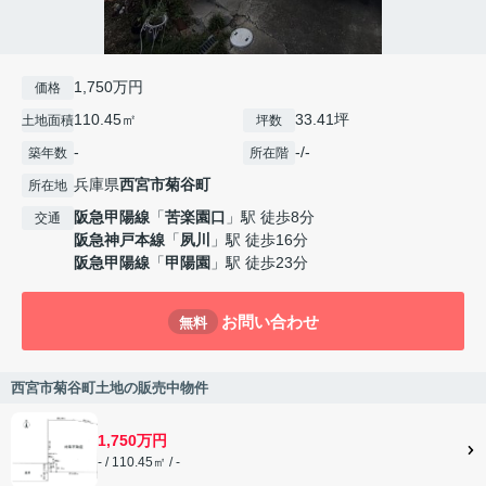
1,750万円
価格
110.45㎡
33.41坪
土地面積
坪数
-
-/-
築年数
所在階
兵庫県
西宮市
菊谷町
所在地
阪急甲陽線
「
苦楽園口
」駅 徒歩8分
交通
阪急神戸本線
「
夙川
」駅 徒歩16分
阪急甲陽線
「
甲陽園
」駅 徒歩23分
お問い合わせ
無料
西宮市菊谷町土地の販売中物件
1,750万円
- / 110.45㎡ / -