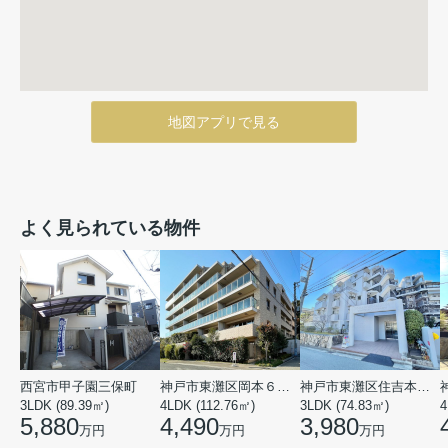
地図アプリで見る
よく見られている物件
西宮市甲子園三保町
神戸市東灘区岡本６丁目
神戸市東灘区住吉本町１丁目
3LDK (89.39㎡)
4LDK (112.76㎡)
3LDK (74.83㎡)
4
5,880
4,490
3,980
万円
万円
万円