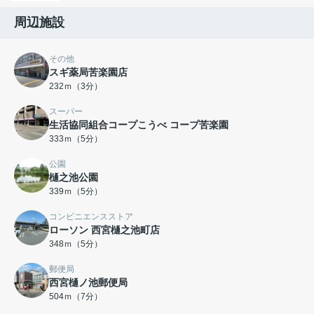
周辺施設
その他
スギ薬局苦楽園店
232ｍ（3分）
スーパー
生活協同組合コープこうべ コープ苦楽園
333ｍ（5分）
公園
樋之池公園
339ｍ（5分）
コンビニエンスストア
ローソン 西宮樋之池町店
348ｍ（5分）
郵便局
西宮樋ノ池郵便局
504ｍ（7分）