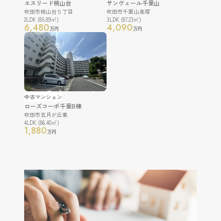
エスリード桃山台
サンヴェール千里山
吹田市桃山台５丁目
吹田市千里山高塚
2LDK (85.89㎡)
3LDK (87.23㎡)
6,480
4,090
万円
万円
中古マンション
ローズコーポ千里B棟
吹田市五月が丘東
4LDK (86.40㎡)
1,880
万円