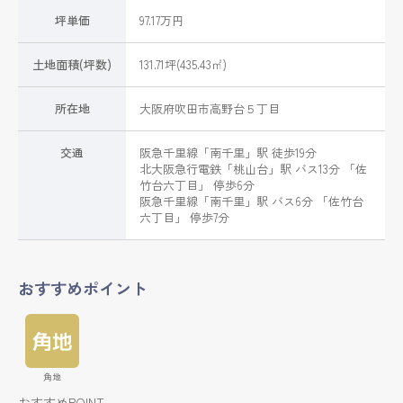
坪単価
97.17万円
土地面積(坪数)
131.71坪(435.43㎡)
所在地
大阪府
吹田市
高野台
５丁目
交通
阪急千里線
「
南千里
」駅 徒歩19分
北大阪急行電鉄
「
桃山台
」駅 バス13分 「佐
竹台六丁目」 停歩6分
阪急千里線
「
南千里
」駅 バス6分 「佐竹台
六丁目」 停歩7分
おすすめポイント
角地
おすすめPOINT-----