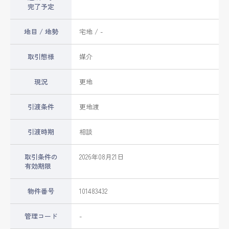
完了予定
地目 / 地勢
宅地 / -
取引態様
媒介
現況
更地
引渡条件
更地渡
引渡時期
相談
取引条件の
2026年08月21日
有効期限
物件番号
101483432
管理コード
-