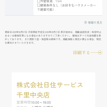
□外壁後退 1.5ｍ
□建築条件なし（お好きなハウスメーカー
で建築可能）
情報の見方
更新日:2026年08月07日 次回更新予定日:2026年08月21日 表示物件は、掲載後成約済・売却中止
あるいは価格変更となる場合がありますのでご了承ください。 価格はすべて代金総額を表
示しております。 また間取り図・地図等は概略です。掲載情報と現況が異なる場合、現況
を優先させていただきます。
印刷する
株式会社日住サービス
千里中央店
営業時間
10:00～18:00