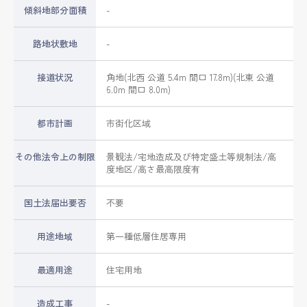
傾斜地部分面積
-
路地状敷地
-
接道状況
角地(北西 公道 5.4m 間口 17.8m)(北東 公道
6.0m 間口 8.0m)
都市計画
市街化区域
その他法令上の制限
景観法/宅地造成及び特定盛土等規制法/高
度地区/高さ最高限度有
国土法届出要否
不要
用途地域
第一種低層住居専用
最適用途
住宅用地
造成工事
-