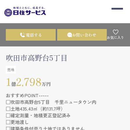
電話する
お問い合わせ
お気に入り
吹田市高野台5丁目
売地
1
2,798
億
万円
おすすめPOINT-----
□吹田市高野台5丁目 千里ニュータウン内
□土地435.43㎡（約131.7坪）
□確定測量・地積更正登記済み
□更地渡し
□建築条件付売り土地ではありません