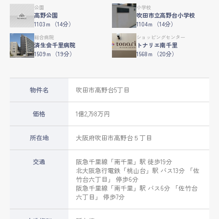
公園
小学校
高野公園
吹田市立高野台小学校
1103ｍ（14分）
1104ｍ（14分）
総合病院
ショッピングセンター
済生会千里病院
トナリエ南千里
1509ｍ（19分）
1568ｍ（20分）
物件名
吹田市高野台5丁目
価格
1億2,798万円
所在地
大阪府
吹田市
高野台
５丁目
交通
阪急千里線
「
南千里
」駅 徒歩19分
北大阪急行電鉄
「
桃山台
」駅 バス13分 「佐
竹台六丁目」 停歩6分
阪急千里線
「
南千里
」駅 バス6分 「佐竹台
六丁目」 停歩7分