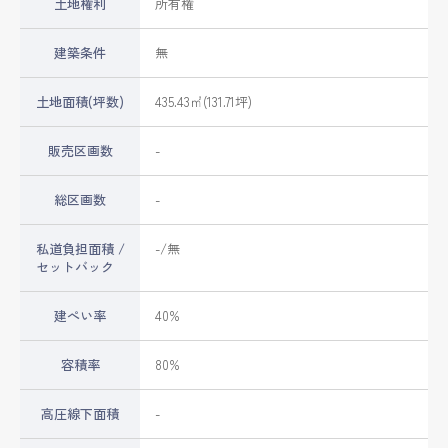
土地権利
所有権
建築条件
無
土地面積(坪数)
435.43㎡(131.71坪)
販売区画数
-
総区画数
-
私道負担面積 /
-/無
セットバック
建ぺい率
40%
容積率
80%
高圧線下面積
-