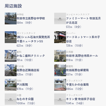
周辺施設
中学校
コンビニエンスストア
吹田市立高野台中学校
ファミリーマート 吹田五月
564ｍ（8分）
が丘北店
572ｍ（8分）
ガソリンスタンド
スーパー
(株)シェル石油大阪発売所
フードネットマート亥の子
千里ニュータウンSS
谷店
623ｍ（8分）
728ｍ（10分）
歯科
公民館
かねこ歯科クリニック
吹田市 高野台市民ホール
751ｍ（10分）
818ｍ（11分）
その他
郵便局
高野台近隣商店街
吹田高野台郵便局
825ｍ（11分）
837ｍ（11分）
内科
ドラッグストア
戸川医院
千里たかの台薬局
878ｍ（11分）
886ｍ（12分）
公園
ドラッグストア
ねむのき公園
キリン堂 吹田亥子谷店
1008ｍ（13分）
1041ｍ（14分）