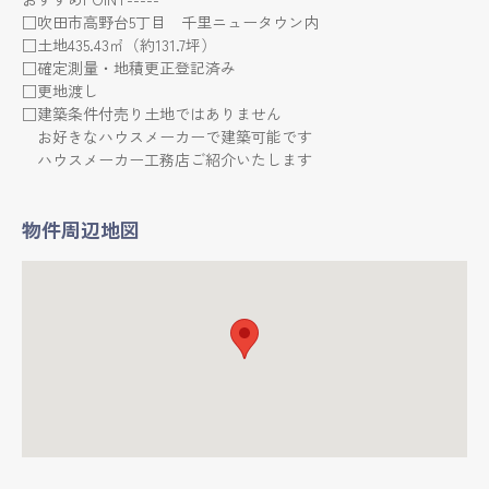
□吹田市高野台5丁目 千里ニュータウン内
□土地435.43㎡（約131.7坪）
□確定測量・地積更正登記済み
□更地渡し
□建築条件付売り土地ではありません
お好きなハウスメーカーで建築可能です
ハウスメーカー工務店ご紹介いたします
物件周辺地図