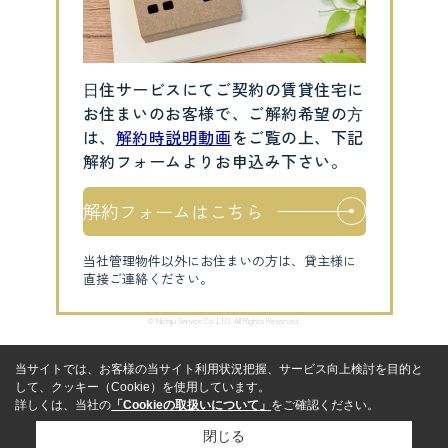
⽇住サービスにてご契約の賃貸住宅に
お住まいのお客様で、ご解約希望の⽅
は、
解約時説明動画
をご覧の上、下記
解約フォームよりお申込み下さい。
解約フォームはこちら
当社管理物件以外にお住まいの方は、貸主様に
直接ご連絡ください。
© Nichiju Service Co.,LTD. All Rights Reserved.
当サイトでは、お客様の当サイト利用状況把握、サービス向上検討を目的と
して、クッキー（Cookie）を使用しています。
詳しくは、当社の
「Cookieの取扱いについて」
をご確認ください。
閉じる