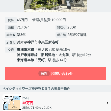
45万円 管理/共益費 10,000円
賃料
71.40㎡
2LDK
面積
間取り
築3年
25階/27階建
築年数
所在階
兵庫県
神戸市中央区
新港町
所在地
東海道本線
「
三ノ宮
」駅 徒歩15分
交通
神戸市海岸線
「
旧居留地・大丸前
」駅 徒歩12分
東海道本線
「
元町
」駅 徒歩14分
お問い合わせ
無料
ベイシティタワーズ神戸ＷＥＳＴの募集中物件
25階
45万円
25階 / 71.40㎡ / 2LDK