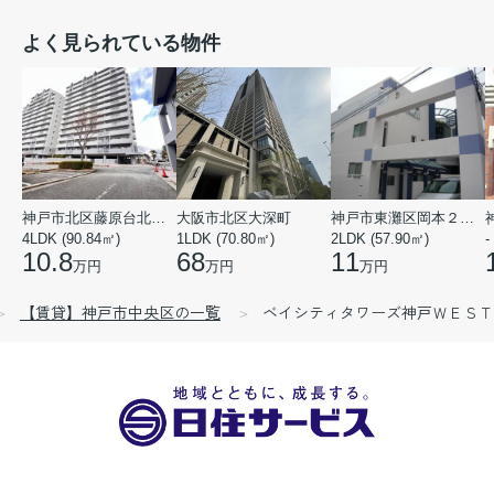
よく見られている物件
神戸市北区藤原台北町５丁目
大阪市北区大深町
神戸市東灘区岡本２丁目
4LDK (90.84㎡)
1LDK (70.80㎡)
2LDK (57.90㎡)
-
10.8
68
11
万円
万円
万円
【賃貸】神戸市中央区の一覧
ベイシティタワーズ神戸ＷＥＳＴ