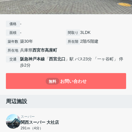
-
価格
-
3LDK
面積
間取り
築30年
2階/5階建
築年数
所在階
兵庫県
西宮市
高座町
所在地
阪急神戸本線
「
西宮北口
」駅 バス23分 「一ヶ谷町」 停
交通
歩2分
お問い合わせ
無料
周辺施設
スーパー
関西スーパー 大社店
291ｍ（4分）