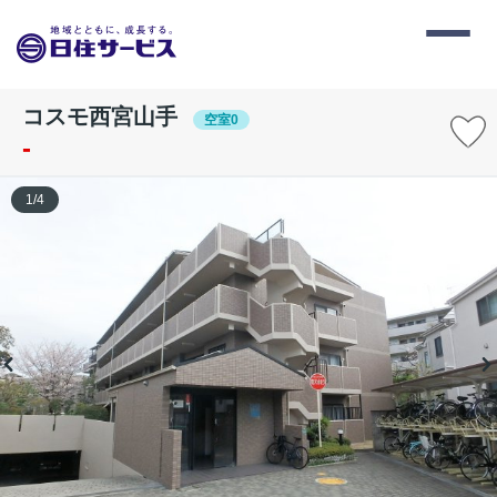
コスモ西宮山手
空室0
-
1
/
4