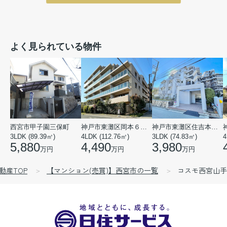
よく見られている物件
西宮市甲子園三保町
神戸市東灘区岡本６丁目
神戸市東灘区住吉本町１丁目
3LDK (89.39㎡)
4LDK (112.76㎡)
3LDK (74.83㎡)
4
5,880
4,490
3,980
万円
万円
万円
動産TOP
【マンション(売買)】西宮市の一覧
コスモ西宮山手