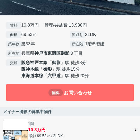
10.8万円 管理/共益費 13,930円
賃料
69.53㎡
2LDK
面積
間取り
築53年
1階/5階建
築年数
所在階
兵庫県
神戸市東灘区
御影
３丁目
所在地
阪急神戸本線
「
御影
」駅 徒歩8分
交通
阪神本線
「
御影
」駅 徒歩15分
東海道本線
「
六甲道
」駅 徒歩20分
お問い合わせ
無料
メイナー御影の募集中物件
1階
10.8万円
1階 / 69.53㎡ / 2LDK