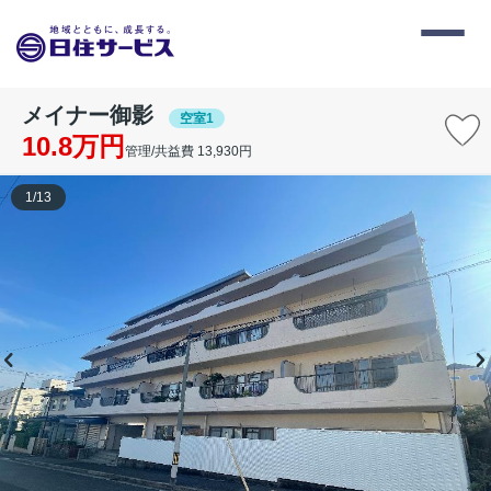
メイナー御影
空室1
10.8万円
管理/共益費 13,930円
1
/
13