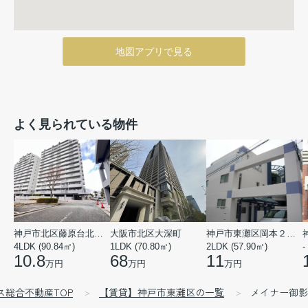
地図アプリで見る
よく見られている物件
神戸市北区藤原台北町５丁目
大阪市北区大深町
神戸市東灘区岡本２丁目
4LDK (90.84㎡)
1LDK (70.80㎡)
2LDK (57.90㎡)
-
10.8
68
11
万円
万円
万円
ス総合不動産TOP
【賃貸】神戸市東灘区の一覧
メイナー御影