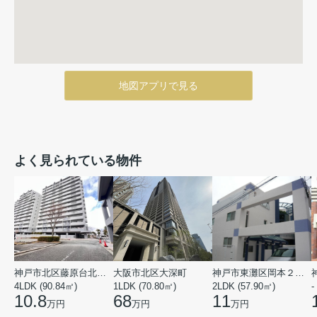
地図アプリで見る
よく見られている物件
神戸市北区藤原台北町５丁目
大阪市北区大深町
神戸市東灘区岡本２丁目
4LDK (90.84㎡)
1LDK (70.80㎡)
2LDK (57.90㎡)
-
10.8
68
11
万円
万円
万円