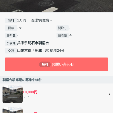
1万円 管理/共益費 -
賃料
-㎡
-
面積
間取り
-
-/-
築年数
所在階
兵庫県
明石市
朝霧台
所在地
山陽本線
「
朝霧
」駅 徒歩24分
交通
お問い合わせ
無料
朝霧台駐車場の募集中物件
10,000円
- / - / -