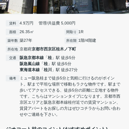
4.9万円 管理/共益費 5,000円
賃料
26.35㎡
1R
面積
間取り
築27年
1階/4階建
築年数
所在階
京都府
京都市西京区
桂木ノ下町
所在地
阪急京都本線
「
桂
」駅 徒歩5分
交通
阪急嵐山線
「
桂
」駅 徒歩5分
東海道本線
「
桂川
」駅 徒歩27分
ミュー阪急桂まで徒歩5分と気軽に行けるのがポイン
備考
ト。駅まで平坦な場所で移動もラクな物件です。駅まで
歩いてアクセスできる、徒歩5分の距離に立地する物件
です。こちらはマンションタイプになります。京都市西
京区エリアと阪急京都本線桂付近での賃貸マンション、
賃貸アパートをお探しの方はぜひコチラからお問い合わ
せやご連絡を下さい。