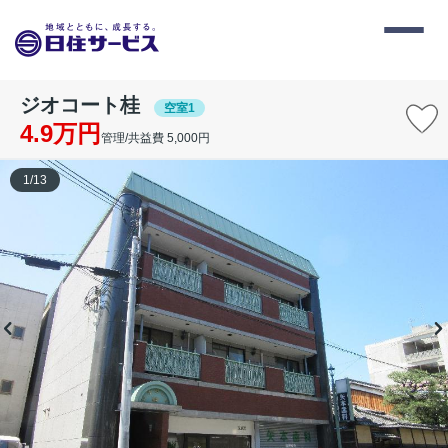
ジオコート桂
空室1
4.9万円
管理/共益費 5,000円
1
/
13