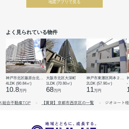
地図アプリで見る
よく見られている物件
神戸市北区藤原台北町５丁目
大阪市北区大深町
神戸市東灘区岡本２丁目
4LDK (90.84㎡)
1LDK (70.80㎡)
2LDK (57.90㎡)
-
10.8
68
11
万円
万円
万円
ス総合不動産TOP
【賃貸】京都市西京区の一覧
ジオコート桂