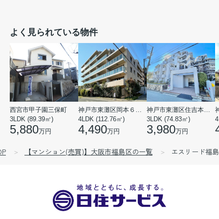
よく見られている物件
西宮市甲子園三保町
神戸市東灘区岡本６丁目
神戸市東灘区住吉本町１丁目
3LDK (89.39㎡)
4LDK (112.76㎡)
3LDK (74.83㎡)
4
5,880
4,490
3,980
万円
万円
万円
P
【マンション(売買)】大阪市福島区の一覧
エスリード福島