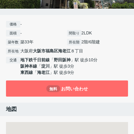
-
価格
-
2LDK
面積
間取り
築33年
2階/6階建
築年数
所在階
大阪府
大阪市福島区
海老江
８丁目
所在地
地下鉄千日前線
「
野田阪神
」駅 徒歩10分
交通
阪神本線
「
淀川
」駅 徒歩3分
東西線
「
海老江
」駅 徒歩9分
お問い合わせ
無料
地図