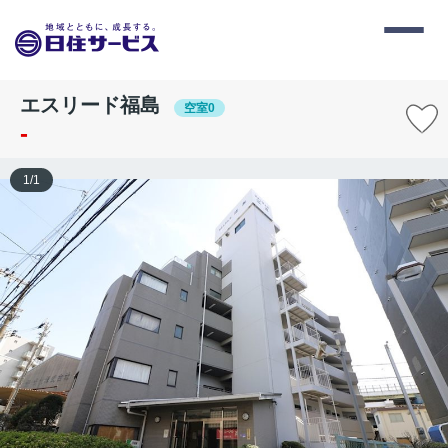
エスリード福島
空室0
-
1
/
1