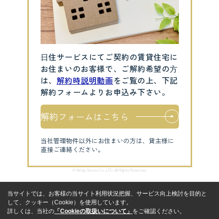
⽇住サービスにてご契約の賃貸住宅に
お住まいのお客様で、ご解約希望の⽅
は、
解約時説明動画
をご覧の上、下記
解約フォームよりお申込み下さい。
解約フォームはこちら
当社管理物件以外にお住まいの方は、貸主様に
直接ご連絡ください。
© Nichiju Service Co.,LTD. All Rights Reserved.
当サイトでは、お客様の当サイト利用状況把握、サービス向上検討を目的と
して、クッキー（Cookie）を使用しています。
詳しくは、当社の
「Cookieの取扱いについて」
をご確認ください。