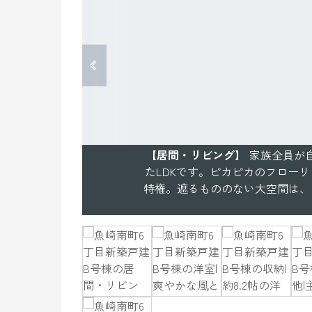
【居間・リビング】
家族全員が自
たLDKです。ピカピカのフロー
特権。遮るもののない大空間は、