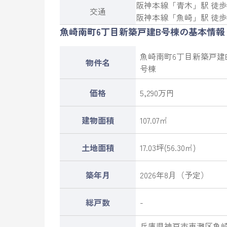
阪神本線
「
青木
」駅 徒歩
交通
阪神本線
「
魚崎
」駅 徒歩
魚崎南町6丁目新築戸建B号棟の基本情報
魚崎南町6丁目新築戸建
物件名
号棟
価格
5,290万円
建物面積
107.07㎡
土地面積
17.03坪(56.30㎡)
築年月
2026年8月（予定）
総戸数
-
兵庫県
神戸市東灘区
魚