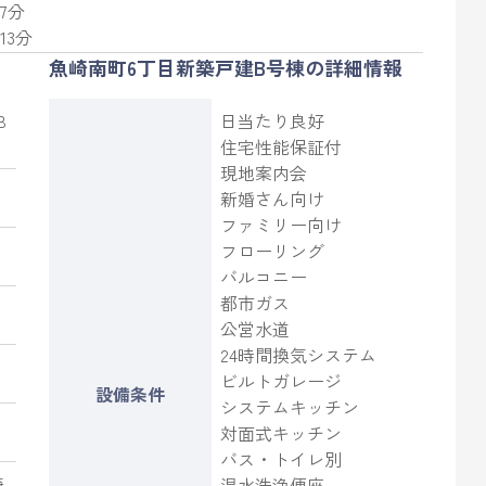
7分
13分
魚崎南町6丁目新築戸建B号棟の詳細情報
B
日当たり良好
住宅性能保証付
現地案内会
新婚さん向け
ファミリー向け
フローリング
バルコニー
都市ガス
公営水道
24時間換気システム
ビルトガレージ
設備条件
システムキッチン
対面式キッチン
バス・トイレ別
崎
温水洗浄便座