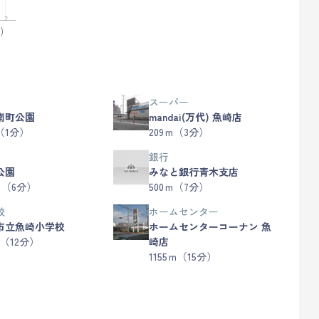
)
スーパー
南町公園
mandai(万代) 魚崎店
（1分）
209ｍ（3分）
銀行
公園
みなと銀行青木支店
ｍ（6分）
500ｍ（7分）
校
ホームセンター
市立魚崎小学校
ホームセンターコーナン 魚
ｍ（12分）
崎店
1155ｍ（15分）