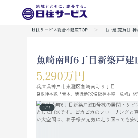
日住サービス総合不動産TOP
【戸建(売買)】
魚崎南町6丁目新築戸建
5,290万円
兵庫県
神戸市東灘区
魚崎南町
６丁目
阪神本線「青木」駅徒歩7分
阪神本線「魚崎」駅徒
1
/
19