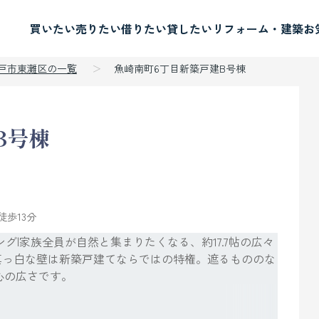
買いたい
売りたい
借りたい
貸したい
リフォーム・建築
お
神戸市東灘区の一覧
魚崎南町6丁目新築戸建B号棟
B号棟
歩13分