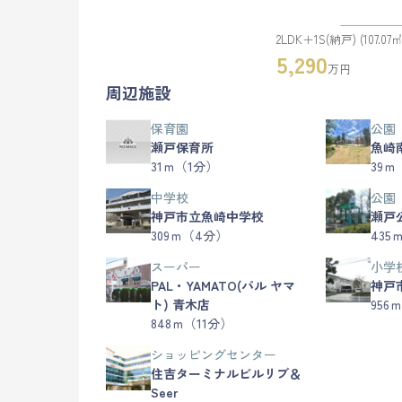
2LDK＋1S(納戸) (107.07㎡
5,290
万円
周辺施設
保育園
公園
瀬戸保育所
魚崎
31ｍ（1分）
39ｍ
中学校
公園
神戸市立魚崎中学校
瀬戸
309ｍ（4分）
435
スーパー
小学
PAL・YAMATO(パル ヤマ
神戸
ト) 青木店
956
848ｍ（11分）
ショッピングセンター
住吉ターミナルビルリブ＆
Seer