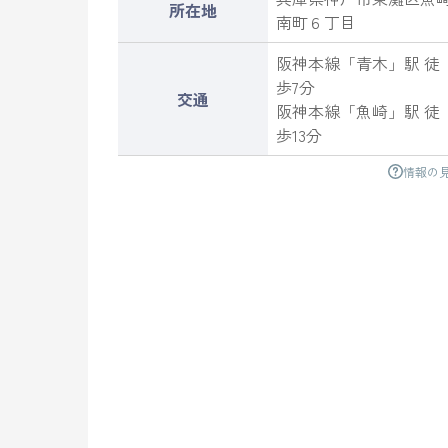
所在地
南町
６丁目
阪神本線
「
青木
」駅 徒
歩7分
交通
阪神本線
「
魚崎
」駅 徒
歩13分
情報の