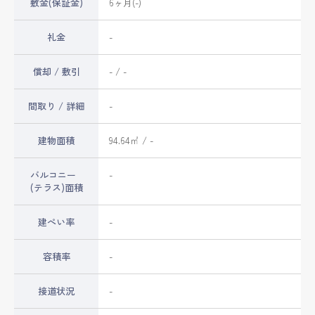
敷金(保証金)
6ヶ月(-)
礼金
-
償却 / 敷引
- / -
間取り / 詳細
-
建物面積
94.64㎡ / -
バルコニー
-
(テラス)面積
建ぺい率
-
容積率
-
接道状況
-