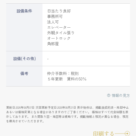
設備条件
日当たり良好
事務所可
法人可
エレベーター
外観タイル張り
オートロック
角部屋
設備(その他)
-
備考
仲介手数料：税別
５年更新 賃料の50％
情報の見方
更新日:2026年08月07日 次回更新予定日:2026年08月21日 表示物件は、掲載後成約済・売却中止
あるいは価格変更となる場合がありますのでご了承ください。 価格はすべて代金総額を表
示しております。 また間取り図・地図等は概略です。掲載情報と現況が異なる場合、現況
を優先させていただきます。
印刷する