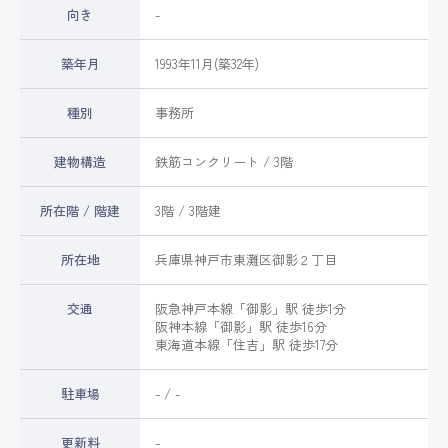
向き
-
築年月
1993年11月(築32年)
種別
事務所
建物構造
鉄筋コンクリート / 3階
所在階 / 階建
3階 / 3階建
所在地
兵庫県
神戸市東灘区
御影
２丁目
交通
阪急神戸本線
「
御影
」駅 徒歩1分
阪神本線
「
御影
」駅 徒歩16分
東海道本線
「
住吉
」駅 徒歩17分
駐車場
- / -
更新料
-