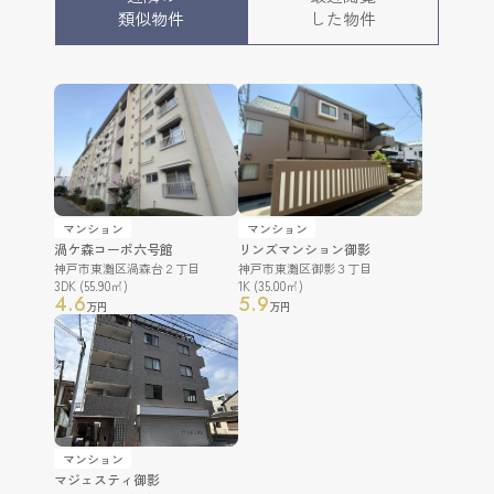
類似物件
した物件
マンション
マンション
渦ケ森コーポ六号館
リンズマンション御影
神戸市東灘区渦森台２丁目
神戸市東灘区御影３丁目
3DK (55.90㎡)
1K (35.00㎡)
4.6
5.9
万円
万円
マンション
マジェスティ御影