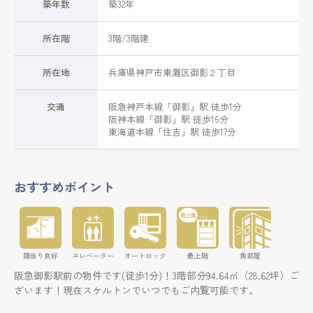
築年数
築32年
所在階
3階/3階建
所在地
兵庫県
神戸市東灘区
御影
２丁目
交通
阪急神戸本線
「
御影
」駅 徒歩1分
阪神本線
「
御影
」駅 徒歩16分
東海道本線
「
住吉
」駅 徒歩17分
おすすめポイント
陽当り良好
エレベーター
オートロック
最上階
角部屋
阪急御影駅前の物件です(徒歩1分)！3階部分94.64㎡（28.62坪）ご
ざいます！現在スケルトンでいつでもご内覧可能です。