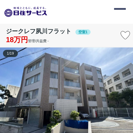
ジークレフ夙川フラット
空室1
18万円
管理/共益費 -
1
/
19