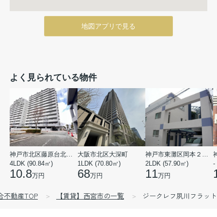
地図アプリで見る
よく見られている物件
神戸市北区藤原台北町５丁目
大阪市北区大深町
神戸市東灘区岡本２丁目
4LDK (90.84㎡)
1LDK (70.80㎡)
2LDK (57.90㎡)
-
10.8
68
11
万円
万円
万円
合不動産TOP
【賃貸】西宮市の一覧
ジークレフ夙川フラット