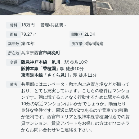
18万円 管理/共益費 -
賃料
79.27㎡
2LDK
面積
間取り
築20年
3階/6階建
築年数
所在階
兵庫県
西宮市
郷免町
所在地
阪急神戸本線
「
夙川
」駅 徒歩10分
交通
阪神本線
「
香櫨園
」駅 徒歩10分
東海道本線
「
さくら夙川
」駅 徒歩11分
共用部にはエレベータ・敷地内ごみ置き場などが揃って
備考
おり、とても充実しています。こちらの物件はマンショ
ンです。朝に慌てることなく行動するために駅から徒歩
10分の駅近マンションはいかがでしょうか。陽当たり
良好な物件です。周辺に駅が2つあるので電車での移動
が便利です。西宮市エリアと阪神本線香櫨園付近での賃
貸マンション、賃貸アパートをお探しの方はぜひコチラ
からお問い合わせやご連絡を下さい。