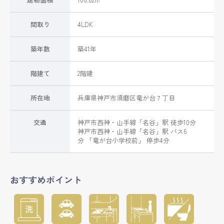
間取り
4LDK
築年数
築41年
階建て
2階建
所在地
兵庫県
神戸市須磨区
竜が台
７丁目
交通
神戸市西神・山手線
「
名谷
」駅 徒歩10分
神戸市西神・山手線
「
名谷
」駅 バス6
分 「竜が台小学校前」 停歩4分
おすすめポイント