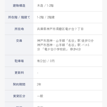
建物構造
木造 / 1-2階
所在階 / 階建て
1-2階 / 2階建
所在地
兵庫県
神戸市須磨区
竜が台
７丁目
交通
神戸市西神・山手線
「
名谷
」駅 徒歩10分
神戸市西神・山手線
「
名谷
」駅 バス6
分 「竜が台小学校前」 停歩4分
駐車場
有(2台) / 0円
更新料
-
契約期間
2年
賃貸区分
一般