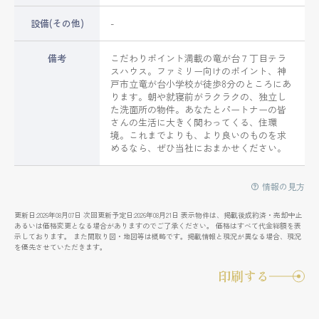
設備(その他)
-
備考
こだわりポイント満載の竜が台７丁目テラ
スハウス。ファミリー向けのポイント、神
戸市立竜が台小学校が徒歩8分のところにあ
ります。朝や就寝前がラクラクの、独立し
た洗面所の物件。あなたとパートナーの皆
さんの生活に大きく関わってくる、住環
境。これまでよりも、より良いのものを求
めるなら、ぜひ当社におまかせください。
情報の見方
更新日:2026年08月07日 次回更新予定日:2026年08月21日 表示物件は、掲載後成約済・売却中止
あるいは価格変更となる場合がありますのでご了承ください。 価格はすべて代金総額を表
示しております。 また間取り図・地図等は概略です。掲載情報と現況が異なる場合、現況
を優先させていただきます。
印刷する