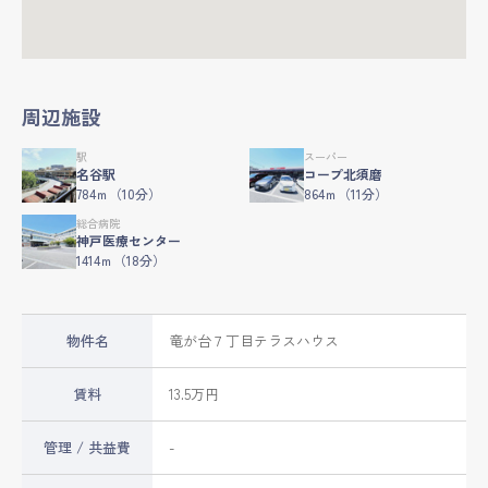
周辺施設
駅
スーパー
名谷駅
コープ北須磨
784ｍ（10分）
864ｍ（11分）
総合病院
神戸医療センター
1414ｍ（18分）
物件名
竜が台７丁目テラスハウス
賃料
13.5万円
管理 / 共益費
-