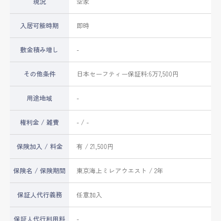
現況
空家
入居可能時期
即時
敷金積み増し
-
その他条件
日本セーフティー保証料:6万7,500円
用途地域
-
権利金 / 雑費
- / -
保険加入 / 料金
有 / 21,500円
保険名 / 保険期間
東京海上ミレアウエスト / 2年
保証人代行義務
任意加入
保証人代行利用料
-