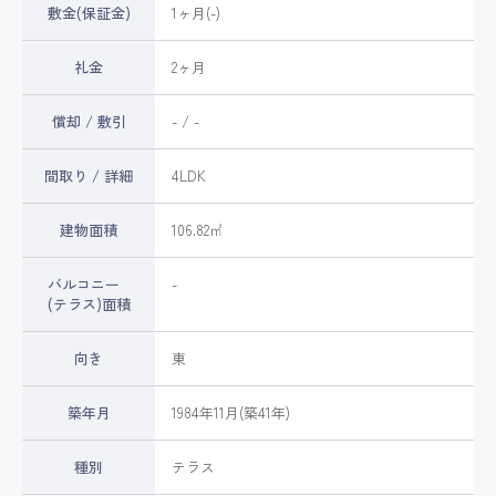
敷金(保証金)
1ヶ月(-)
礼金
2ヶ月
償却 / 敷引
- / -
間取り / 詳細
4LDK
建物面積
106.82㎡
バルコニー
-
(テラス)面積
向き
東
築年月
1984年11月(築41年)
種別
テラス