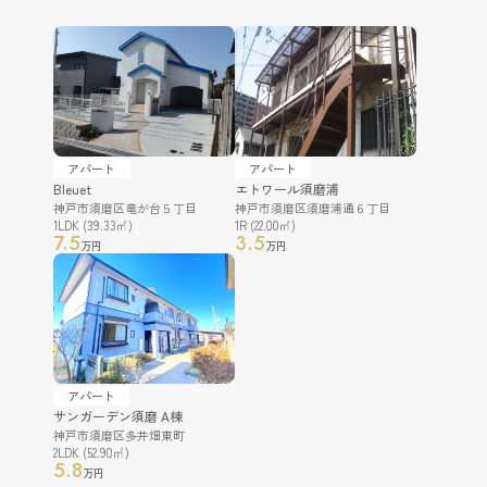
アパート
アパート
Bleuet
エトワール須磨浦
神戸市須磨区竜が台５丁目
神戸市須磨区須磨浦通６丁目
1LDK (39.33㎡)
1R (22.00㎡)
7.5
3.5
万円
万円
アパート
サンガーデン須磨 A棟
神戸市須磨区多井畑東町
2LDK (52.90㎡)
5.8
万円