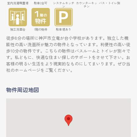
室内洗濯機置場
駐車2台可
システムキッチ
カウンターキッ
バス・トイレ別
ン
チン
独立洗面台
1階の物件
駐車場あり
徒歩8分の場所に神戸市立竜が台小学校があります。独立した機
能性の高い洗面所が魅力の物件となっています。利便性の高い徒
歩10分の物件です。こちらの物件はバスルームとトイレが別々で
す。私どもに、快適な住まい探しのサポートをさせて下さい。お
客様の明るい生活をより現実的なものにしてまいります。ぜひ当
社のホームページをご覧ください。
物件周辺地図