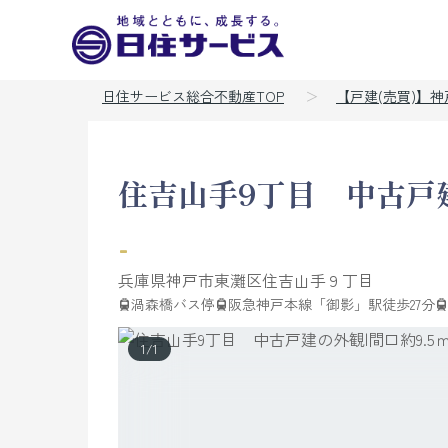
日住サービス総合不動産TOP
【戸建(売買)】
住吉山手9丁目 中古戸
-
兵庫県
神戸市東灘区
住吉山手
９丁目
渦森橋バス停
阪急神戸本線「御影」駅徒歩27分
1
/
1