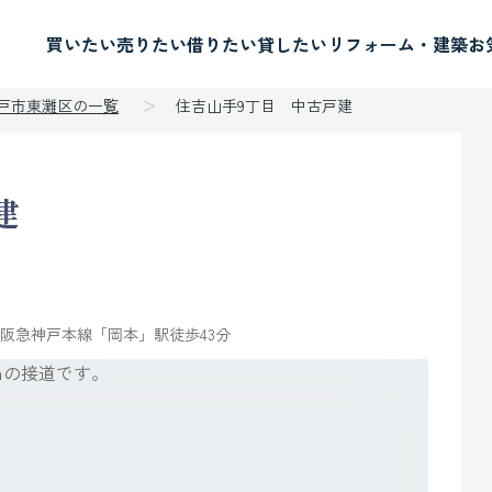
買いたい
売りたい
借りたい
貸したい
リフォーム・建築
お
神戸市東灘区の一覧
住吉山手9丁目 中古戸建
建
阪急神戸本線「岡本」駅徒歩43分