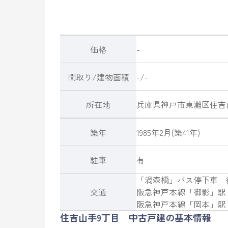
価格
-
間取り/建物面積
-/-
所在地
兵庫県
神戸市東灘区
住吉
築年
1985年2月(築41年)
駐車
有
「渦森橋」バス停下車 
交通
阪急神戸本線
「
御影
」駅
阪急神戸本線
「
岡本
」駅
住吉山手9丁目 中古戸建の基本情報