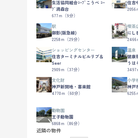
生活協同組合ｺｰﾌﾟこうべ ｺｰ
住吉
ﾌﾟ渦森台
205
677ｍ（9分）
駅
喫茶
御影(阪急線)
にし
2258ｍ（29分）
246
ショッピングセンター
温泉
住吉ターミナルビルリブ＆
健康
Seer
うは
2909ｍ（37分）
349
文化財
小学
神戸新開地・喜楽館
神戸
4770ｍ（60分）
625
動物園
王子動物園
6868ｍ（86分）
近隣の物件