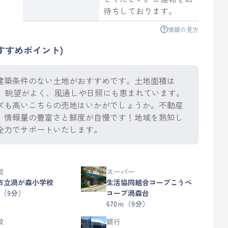
待ちしております。
情報の見方
すすめポイント)
建築条件のない土地がおすすめです。土地面積は
るので、眺望がよく、風通しや日照にも恵まれています。
ズも高いこちらの売地はいかがでしょうか。不動産
。情報量の豊富さと鮮度が自慢です！地域を熟知し
全力でサポートいたします。
校
スーパー
市立渦が森小学校
生活協同組合コープこうべ
ｍ（9分）
コープ渦森台
670ｍ（9分）
校
銀行