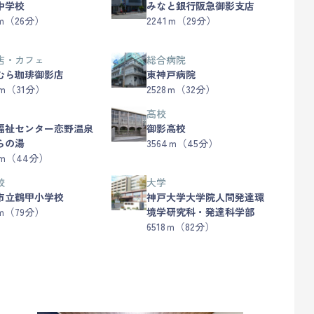
中学校
みなと銀行阪急御影支店
6ｍ（26分）
2241ｍ（29分）
店・カフェ
総合病院
むら珈琲御影店
東神戸病院
6ｍ（31分）
2528ｍ（32分）
高校
福祉センター恋野温泉
御影高校
らの湯
3564ｍ（45分）
7ｍ（44分）
校
大学
市立鶴甲小学校
神戸大学大学院人間発達環
5ｍ（79分）
境学研究科・発達科学部
6518ｍ（82分）