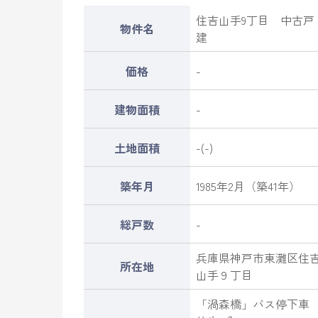
住吉山手9丁目 中古戸
物件名
建
価格
-
建物面積
-
土地面積
-(-)
築年月
1985年2月（築41年）
総戸数
-
兵庫県
神戸市東灘区
住
所在地
山手
９丁目
「渦森橋」バス停下