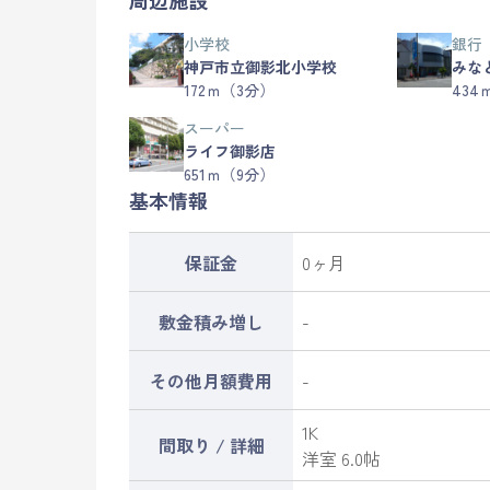
周辺施設
小学校
銀行
神戸市立御影北小学校
みな
172ｍ（3分）
434
スーパー
ライフ御影店
651ｍ（9分）
基本情報
保証金
0ヶ月
敷金積み増し
-
その他月額費用
-
1K
間取り / 詳細
洋室 6.0帖