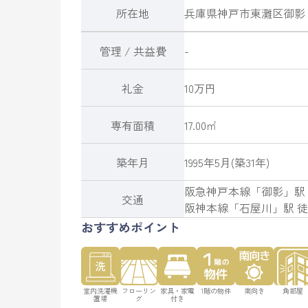
所在地
兵庫県
神戸市東灘区
御影
管理 / 共益費
-
礼金
10万円
専有面積
17.00㎡
築年月
1995年5月(築31年)
阪急神戸本線
「
御影
」駅
交通
阪神本線
「
石屋川
」駅 徒
おすすめポイント
室内洗濯機
フローリン
家具・家電
1階の物件
南向き
角部屋
置場
グ
付き