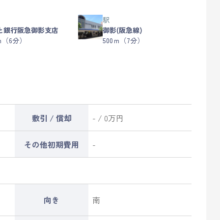
駅
と銀行阪急御影支店
御影(阪急線)
ｍ（6分）
500ｍ（7分）
敷引 / 償却
- / 0万円
その他初期費用
-
向き
南