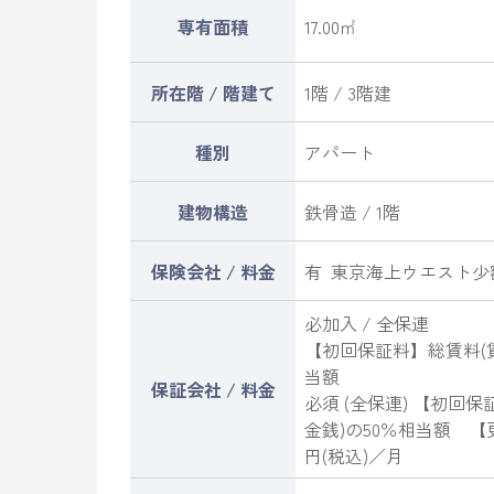
専有面積
17.00㎡
所在階 / 階建て
1階 / 3階建
種別
アパート
建物構造
鉄骨造 / 1階
保険会社 / 料金
有 東京海上ウエスト少額短
必加入 / 全保連
【初回保証料】総賃料(
当額
保証会社 / 料金
必須 (全保連) 【初
金銭)の50％相当額 【
円(税込)／月