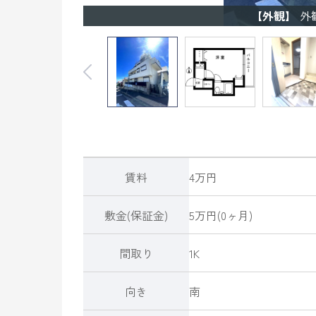
【外観】
外
賃料
4
万円
敷金(保証金)
5万円(0ヶ月)
間取り
1K
向き
南