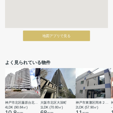
地図アプリで見る
よく見られている物件
神戸市北区藤原台北町５丁目
大阪市北区大深町
神戸市東灘区岡本２丁目
4LDK (90.84㎡)
1LDK (70.80㎡)
2LDK (57.90㎡)
-
10.8
68
11