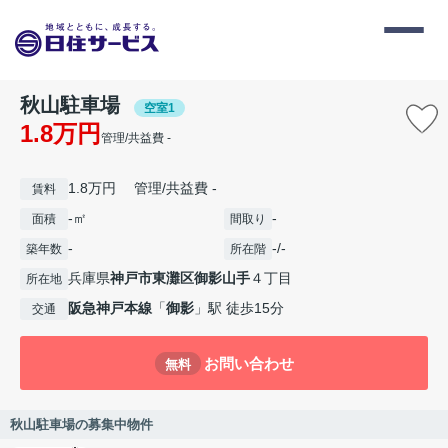
秋山駐車場
空室1
1.8万円
管理/共益費 -
1.8万円 管理/共益費 -
賃料
-㎡
-
面積
間取り
-
-/-
築年数
所在階
兵庫県
神戸市東灘区
御影山手
４丁目
所在地
阪急神戸本線
「
御影
」駅 徒歩15分
交通
お問い合わせ
無料
秋山駐車場の募集中物件