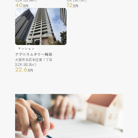
1LDK (53.54㎡)
1DK (34.73㎡)
40
12
万円
万円
マンション
アデニウムタワー梅田
大阪市北区本庄東１丁目
2LDK (60.26㎡)
22.6
万円