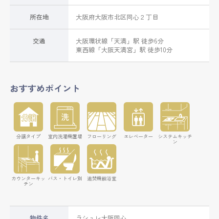
所在地
大阪府
大阪市北区
同心
２丁目
交通
大阪環状線
「
天満
」駅 徒歩6分
東西線
「
大阪天満宮
」駅 徒歩10分
おすすめポイント
分譲タイプ
室内洗濯機置場
フローリング
エレベーター
システムキッチ
ン
カウンターキッ
バス・トイレ別
追焚機能浴室
チン
物件名
ラシュレ大阪同心