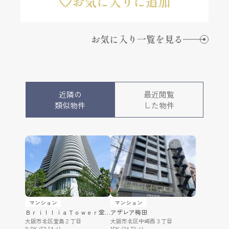
お気に入りに追加
お気に入り一覧を見る
近隣の
最近閲覧
類似物件
した物件
マンション
マンション
ＢｒｉｌｌｉａＴｏｗｅｒ堂島
アザレア梅田
大阪市北区堂島２丁目
大阪市北区中崎西３丁目