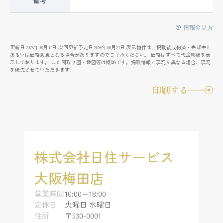
備考
情報の見方
更新日:2026年08月07日 次回更新予定日:2026年08月21日 表示物件は、掲載後成約済・売却中止
あるいは価格変更となる場合がありますのでご了承ください。 価格はすべて代金総額を表
示しております。 また間取り図・地図等は概略です。掲載情報と現況が異なる場合、現況
を優先させていただきます。
印刷する
株式会社日住サービス
大阪梅田店
営業時間
10:00～18:00
定休日
火曜日 水曜日
住所
〒530-0001