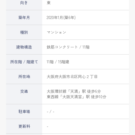
向き
東
築年月
2020年1月(築6年)
種別
マンション
建物構造
鉄筋コンクリート / 11階
所在階 / 階建て
11階 / 15階建
所在地
大阪府
大阪市北区
同心
２丁目
交通
大阪環状線
「
天満
」駅 徒歩6分
東西線
「
大阪天満宮
」駅 徒歩10分
駐車場
- / -
更新料
-