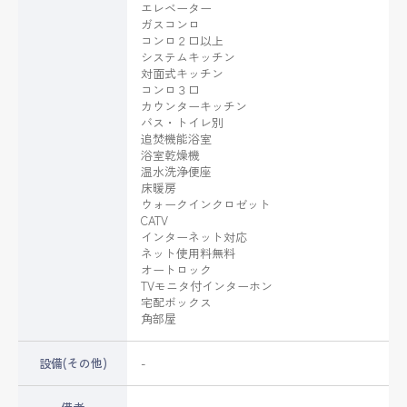
エレベーター
ガスコンロ
コンロ２口以上
システムキッチン
対面式キッチン
コンロ３口
カウンターキッチン
バス・トイレ別
追焚機能浴室
浴室乾燥機
温水洗浄便座
床暖房
ウォークインクロゼット
CATV
インターネット対応
ネット使用料無料
オートロック
TVモニタ付インターホン
宅配ボックス
角部屋
設備(その他)
-