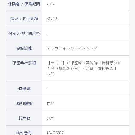
保険名 / 保険期間
- / -
保証人代行義務
必加入
保証人代行利用料
-
保証会社
オリコフォレントインシュア
保証会社詳細
【オリコ】＜保証料＞契約時：賃料等の６
０％（最低３万円）／月額：賃料等の１．
５％
特優賃
-
取引態様
仲介
総戸数
97戸
物件番号
104296837