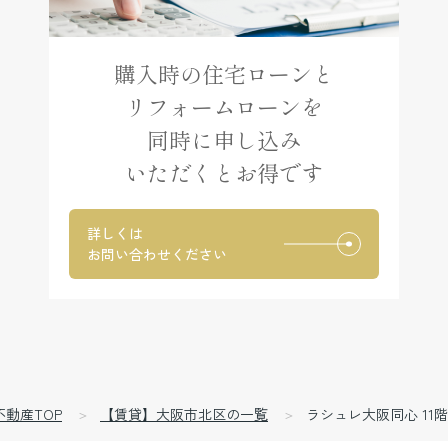
購入時の住宅ローンと
リフォームローンを
同時に申し込み
いただくとお得です
詳しくは
お問い合わせください
不動産TOP
【賃貸】大阪市北区の一覧
ラシュレ大阪同心 11階