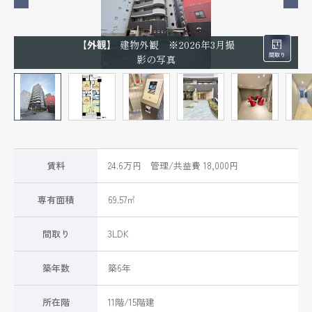
【外観】
建物外観 ※2026年3月撮
影の写真
賃料
24.6万円 管理/共益費 18,000円
専有面積
69.57㎡
間取り
3LDK
築年数
築6年
所在階
11階/15階建