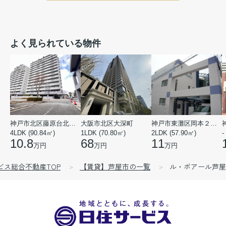
よく見られている物件
神戸市北区藤原台北町５丁目
大阪市北区大深町
神戸市東灘区岡本２丁目
4LDK (90.84㎡)
1LDK (70.80㎡)
2LDK (57.90㎡)
-
10.8
68
11
万円
万円
万円
゙ス総合不動産TOP
【賃貸】芦屋市の一覧
ル・ボアール芦屋