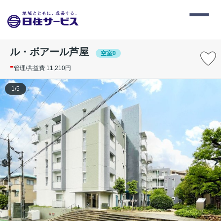
ル・ボアール芦屋
空室0
-
管理/共益費 11,210円
1
/
5