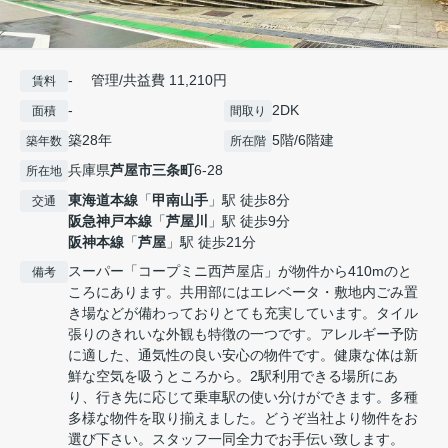
- 管理/共益費 11,210円
賃料
-
2DK
面積
間取り
築28年
5階/6階建
築年数
所在階
兵庫県
芦屋市
三条町
6-28
所在地
東海道本線
「
甲南山手
」駅 徒歩8分
交通
阪急神戸本線
「
芦屋川
」駅 徒歩9分
阪神本線
「
芦屋
」駅 徒歩21分
スーパー「コープミニ西芦屋店」が物件から410mのと
備考
ころにあります。共用部にはエレベータ・敷地内ごみ置
き場などが備わっておりとても充実しています。タイル
張りのきれいな外観も特徴の一つです。アレルギー予防
に適した、通気性の良い安心の物件です。健康な体は新
鮮な空気を吸うところから。2駅利用できる場所にあ
り、行き先に応じて乗車駅の使い分けができます。多種
多様な物件を取り揃えました。どうぞ当社より物件をお
選び下さい。スタッフ一同全力でお手伝い致します。