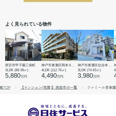
よく見られている物件
西宮市甲子園三保町
神戸市東灘区岡本６丁目
神戸市東灘区住吉本町１丁目
3LDK (89.39㎡)
4LDK (112.76㎡)
3LDK (74.83㎡)
4
5,880
4,490
3,980
万円
万円
万円
産TOP
【マンション(売買)】西宮市の一覧
ファミール苦楽園