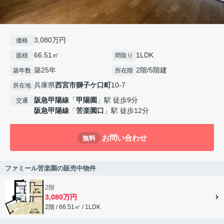
3,080万円
価格
66.51㎡
1LDK
面積
間取り
築25年
2階/5階建
築年数
所在階
兵庫県
西宮市
獅子ケ口町
10-7
所在地
阪急甲陽線
「
甲陽園
」駅 徒歩9分
交通
阪急甲陽線
「
苦楽園口
」駅 徒歩12分
お問い合わせ
無料
ファミール苦楽園の販売中物件
2階
3,080万円
2階 / 66.51㎡ / 1LDK