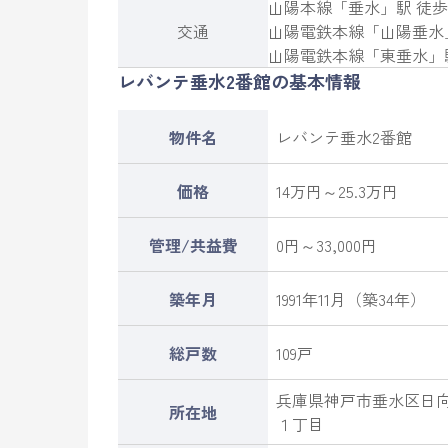
山陽本線
「
垂水
」駅 徒歩
交通
山陽電鉄本線
「
山陽垂水
山陽電鉄本線
「
東垂水
」
レバンテ垂水2番館の基本情報
物件名
レバンテ垂水2番館
価格
14万円～25.3万円
管理/共益費
0円～33,000円
築年月
1991年11月（築34年）
総戸数
109戸
兵庫県
神戸市垂水区
日
所在地
１丁目