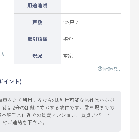
用途地域
-
戸数
109戸 / -
」
取引態様
媒介
見方
現況
空家
情報の見方
ポイント)
電車をよく利用するなら2駅利用可能な物件はいかが
、徒歩2分の距離に立地する物件です。駐車場までの
陽本線垂水付近での賃貸マンション、賃貸アパート
せやご連絡を下さい。