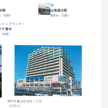
駅
垂水駅
山電垂水駅
ｍ（6分）
509ｍ（7分）
ッピングセンター
ステ垂水
ｍ（8分）
神戸市垂水区日向１丁目
- (37.29㎡)