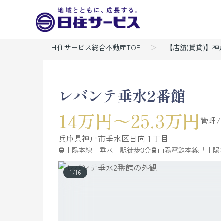
日住サービス総合不動産TOP
【店舗(賃貸)】
レバンテ垂水2番館
14万円～25.3万円
管理/
兵庫県
神戸市垂水区
日向
１丁目
山陽本線「垂水」駅徒歩3分
山陽電鉄本線「山陽
1
/
16