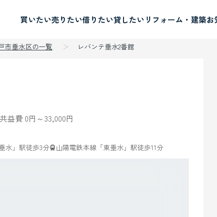
買いたい
売りたい
借りたい
貸したい
リフォーム・建築
お
神戸市垂水区の一覧
レバンテ垂水2番館
共益費 0円～33,000円
垂水」駅徒歩3分
山陽電鉄本線「東垂水」駅徒歩11分