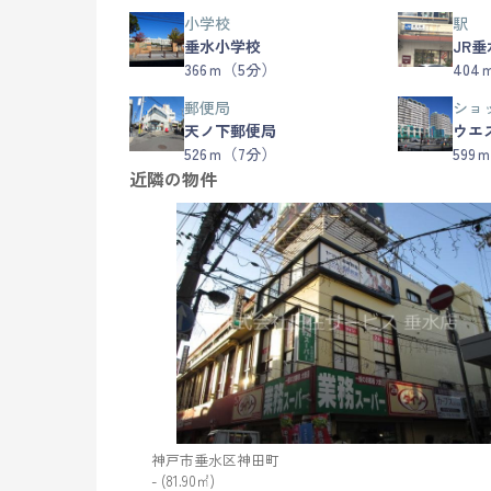
小学校
駅
垂水小学校
JR
366ｍ（5分）
404
郵便局
ショ
天ノ下郵便局
ウエ
526ｍ（7分）
599
近隣の物件
神戸市垂水区神田町
- (81.90㎡)