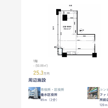
1階
- (50.88㎡)
25.3
万円
周辺施設
市役所・区役所
コン
垂水区役所
ファ
89ｍ（2分）
所前
120