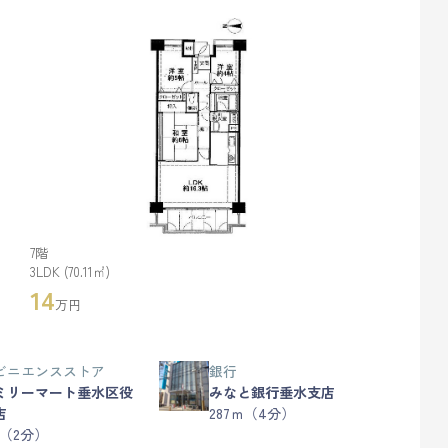
7階
3LDK (70.11㎡)
14
万円
ビニエンスストア
銀行
ミリーマート垂水区役
みなと銀行垂水支店
店
287ｍ（4分）
ｍ（2分）