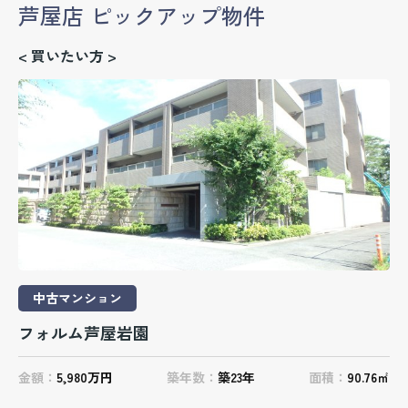
芦屋店 ピックアップ物件
< 買いたい方 >
中古マンション
フォルム芦屋岩園
金額：
5,980万円
築年数：
築23年
面積：
90.76㎡