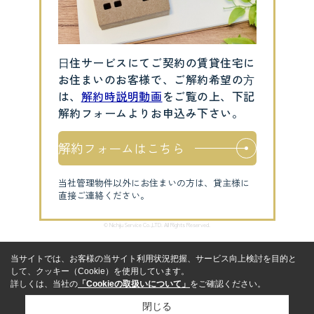
⽇住サービスにてご契約の賃貸住宅に
お住まいのお客様で、ご解約希望の⽅
は、
解約時説明動画
をご覧の上、下記
解約フォームよりお申込み下さい。
解約フォームはこちら
当社管理物件以外にお住まいの方は、貸主様に
直接ご連絡ください。
© Nichiju Service Co.,LTD. All Rights Reserved.
当サイトでは、お客様の当サイト利用状況把握、サービス向上検討を目的と
して、クッキー（Cookie）を使用しています。
詳しくは、当社の
「Cookieの取扱いについて」
をご確認ください。
閉じる