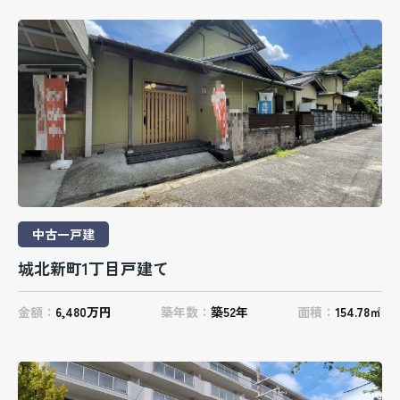
中古一戸建
城北新町1丁目戸建て
金額：
6,480万円
築年数：
築52年
面積：
154.78㎡