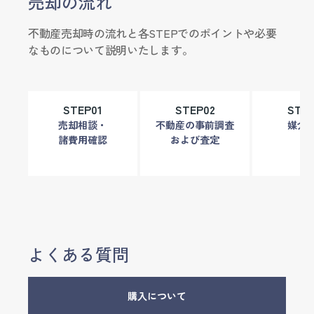
売却の流れ
不動産売却時の流れと各STEPでのポイントや必要
なものについて説明いたします。
STEP01
STEP02
STEP
売却相談・
不動産の事前調査
媒介
諸費用確認
および査定
よくある質問
購入について