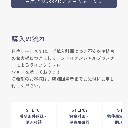
芦屋店のGoogleクチコミはこちら
本当に感謝しております。
もし今後、友人が家の購入
を考えていたら、山田さん
を紹介したいと思っていま
す。
購入の流れ
日住サービスでは、ご購入計画につき不安をお持ち
のお客様につきまして、ファイナンシャルプランナ
ーによるライフシミュレー
ションを承っております。
ご希望のお客様は、店舗担当者までお気軽にお申し
付けください。
STEP01
STEP02
STEP
希望条件確認・
資金計画・
物件紹介・
購入相談
諸費用確認
購入申