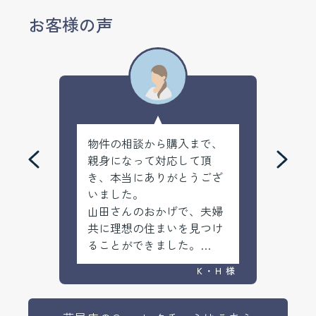
お客様の声
まし
物件の相談から購入まで、
担当
まし
親身になって対応して頂
も親
き、本当にありがとうござ
安心
いました。
るこ
・Ｎ 様
山田さんのおかげで、夫婦
あり
共に理想の住まいを見つけ
ることができました。
子供を連れて物件の下見に
Ｋ・Ｈ 様
行くこともありましたが、
子供にも優しく対応頂きま
した。